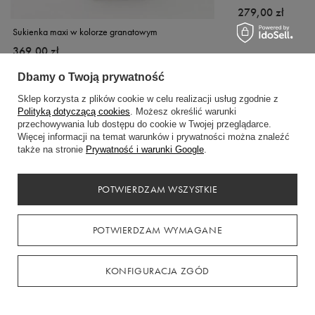
279,00 zł
Sukienka maxi w kolorze granatowym
369,00 zł
Dbamy o Twoją prywatność
Zamówienia
Sklep korzysta z plików cookie w celu realizacji usług zgodnie z
Polityką dotyczącą cookies
. Możesz określić warunki
przechowywania lub dostępu do cookie w Twojej przeglądarce.
Status zamówienia
Więcej informacji na temat warunków i prywatności można znaleźć
Śledzenie przesyłki
także na stronie
Prywatność i warunki Google
.
Chcę zareklamować produkt
POTWIERDZAM WSZYSTKIE
Chcę zwrócić produkt
Chcę wymienić towar
POTWIERDZAM WYMAGANE
Kontakt
KONFIGURACJA ZGÓD
Konto
Regulaminy