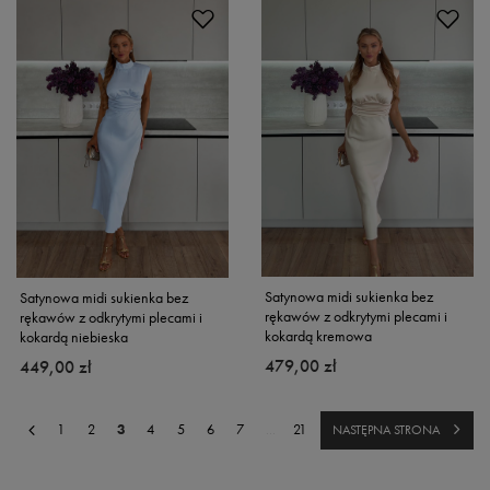
Satynowa midi sukienka bez
Satynowa midi sukienka bez
rękawów z odkrytymi plecami i
rękawów z odkrytymi plecami i
kokardą kremowa
kokardą niebieska
479,00 zł
449,00 zł
1
2
3
4
5
6
7
...
21
NASTĘPNA STRONA