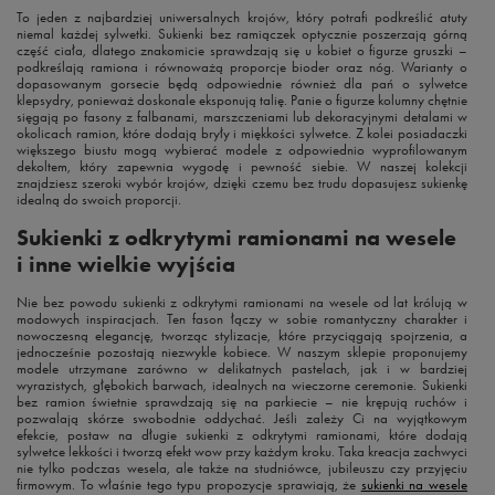
To jeden z najbardziej uniwersalnych krojów, który potrafi podkreślić atuty
niemal każdej sylwetki. Sukienki bez ramiączek optycznie poszerzają górną
część ciała, dlatego znakomicie sprawdzają się u kobiet o figurze gruszki –
podkreślają ramiona i równoważą proporcje bioder oraz nóg. Warianty o
dopasowanym gorsecie będą odpowiednie również dla pań o sylwetce
klepsydry, ponieważ doskonale eksponują talię. Panie o figurze kolumny chętnie
sięgają po fasony z falbanami, marszczeniami lub dekoracyjnymi detalami w
okolicach ramion, które dodają bryły i miękkości sylwetce. Z kolei posiadaczki
większego biustu mogą wybierać modele z odpowiednio wyprofilowanym
dekoltem, który zapewnia wygodę i pewność siebie. W naszej kolekcji
znajdziesz szeroki wybór krojów, dzięki czemu bez trudu dopasujesz sukienkę
idealną do swoich proporcji.
Sukienki z odkrytymi ramionami na wesele
i inne wielkie wyjścia
Nie bez powodu sukienki z odkrytymi ramionami na wesele od lat królują w
modowych inspiracjach. Ten fason łączy w sobie romantyczny charakter i
nowoczesną elegancję, tworząc stylizacje, które przyciągają spojrzenia, a
jednocześnie pozostają niezwykle kobiece. W naszym sklepie proponujemy
modele utrzymane zarówno w delikatnych pastelach, jak i w bardziej
wyrazistych, głębokich barwach, idealnych na wieczorne ceremonie. Sukienki
bez ramion świetnie sprawdzają się na parkiecie – nie krępują ruchów i
pozwalają skórze swobodnie oddychać. Jeśli zależy Ci na wyjątkowym
efekcie, postaw na długie sukienki z odkrytymi ramionami, które dodają
sylwetce lekkości i tworzą efekt wow przy każdym kroku. Taka kreacja zachwyci
nie tylko podczas wesela, ale także na studniówce, jubileuszu czy przyjęciu
firmowym. To właśnie tego typu propozycje sprawiają, że
sukienki na wesele