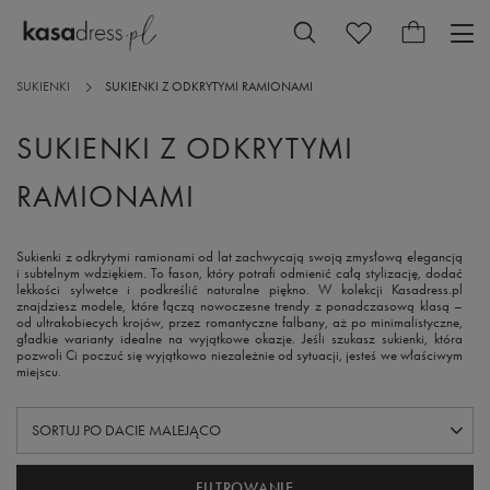
SUKIENKI
SUKIENKI Z ODKRYTYMI RAMIONAMI
SUKIENKI Z ODKRYTYMI
RAMIONAMI
Sukienki z odkrytymi ramionami od lat zachwycają swoją zmysłową elegancją
i subtelnym wdziękiem. To fason, który potrafi odmienić całą stylizację, dodać
lekkości sylwetce i podkreślić naturalne piękno. W kolekcji Kasadress.pl
znajdziesz modele, które łączą nowoczesne trendy z ponadczasową klasą –
od ultrakobiecych krojów, przez romantyczne falbany, aż po minimalistyczne,
gładkie warianty idealne na wyjątkowe okazje. Jeśli szukasz sukienki, która
pozwoli Ci poczuć się wyjątkowo niezależnie od sytuacji, jesteś we właściwym
miejscu.
ZMIEŃ SORTOWANIE
SORTUJ PO DACIE MALEJĄCO
FILTROWANIE