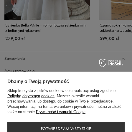
Sukienka Bella White – romantyczna sukienka mini
Czarna sukienka ma
z bufiastymi rękawami
sukienka na wesele,
279,00 zł
599,00 zł
Zamówienia
Status zamówienia
Śledzenie przesyłki
Dbamy o Twoją prywatność
Chcę zareklamować produkt
Sklep korzysta z plików cookie w celu realizacji usług zgodnie z
Polityką dotyczącą cookies
. Możesz określić warunki
Chcę zwrócić produkt
przechowywania lub dostępu do cookie w Twojej przeglądarce.
Chcę wymienić towar
Więcej informacji na temat warunków i prywatności można znaleźć
także na stronie
Prywatność i warunki Google
.
Kontakt
POTWIERDZAM WSZYSTKIE