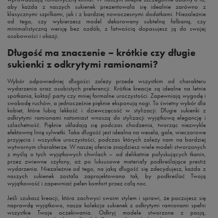
aby każda z naszych sukienek prezentowała się idealnie zarówno z
klasycznymi szpilkami, jak i z bardziej nowoczesnymi dodatkami. Niezależnie
od tego, czy wybierzesz model dekorowany subtelną falbaną, czy
minimalistyczną wersję bez ozdób, z łatwością dopasujesz ją do swojej
osobowości i okazji.
Długość ma znaczenie – krótkie czy długie
sukienki z odkrytymi ramionami?
Wybór odpowiedniej długości zależy przede wszystkim od charakteru
wydarzenia oraz osobistych preferencji. Krótkie kreacje są idealne na letnie
spotkania, koktajl party czy mniej formalne uroczystości. Zapewniają wygodę i
swobodę ruchów, a jednocześnie pięknie eksponują nogi. To świetny wybór dla
kobiet, które lubią lekkość i dziewczęcość w stylizacji. Długie sukienki z
odkrytymi ramionami natomiast wnoszą do stylizacji wyjątkową elegancję i
szlachetność. Pięknie układają się podczas chodzenia, tworząc niezwykle
efektowną linię sylwetki. Taka długość jest idealna na wesela, gale, wieczorowe
przyjęcia i wszystkie uroczystości, podczas których zależy nam na bardziej
wytwornym charakterze. W naszej ofercie znajdziesz wiele modeli stworzonych
z myślą o tych wyjątkowych chwilach – od delikatnie połyskujących tkanin,
przez zwiewne szyfony, aż po luksusowe materiały podkreślające prestiż
wydarzenia. Niezależnie od tego, na jaką długość się zdecydujesz, każda z
naszych sukienek została zaprojektowana tak, by podkreślać Twoją
wyjątkowość i zapewniać pełen komfort przez całą noc.
Jeśli szukasz kreacji, która zachwyci swoim stylem i sprawi, że poczujesz się
naprawdę wyjątkowo, nasza kolekcja sukienek z odkrytymi ramionami spełni
wszystkie Twoje oczekiwania. Odkryj modele stworzone z pasją,