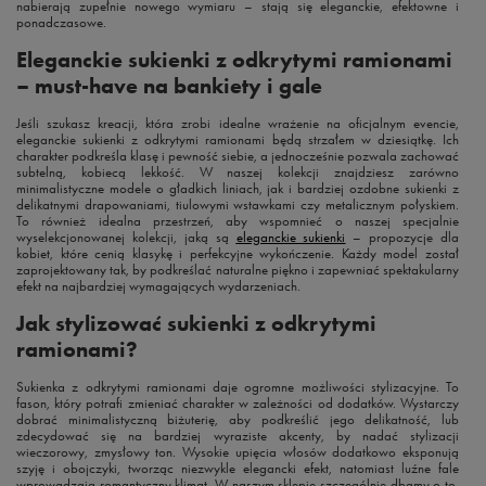
nabierają zupełnie nowego wymiaru – stają się eleganckie, efektowne i
ponadczasowe.
Eleganckie sukienki z odkrytymi ramionami
– must-have na bankiety i gale
Jeśli szukasz kreacji, która zrobi idealne wrażenie na oficjalnym evencie,
eleganckie sukienki z odkrytymi ramionami będą strzałem w dziesiątkę. Ich
charakter podkreśla klasę i pewność siebie, a jednocześnie pozwala zachować
subtelną, kobiecą lekkość. W naszej kolekcji znajdziesz zarówno
minimalistyczne modele o gładkich liniach, jak i bardziej ozdobne sukienki z
delikatnymi drapowaniami, tiulowymi wstawkami czy metalicznym połyskiem.
To również idealna przestrzeń, aby wspomnieć o naszej specjalnie
wyselekcjonowanej kolekcji, jaką są
eleganckie sukienki
– propozycje dla
kobiet, które cenią klasykę i perfekcyjne wykończenie. Każdy model został
zaprojektowany tak, by podkreślać naturalne piękno i zapewniać spektakularny
efekt na najbardziej wymagających wydarzeniach.
Jak stylizować sukienki z odkrytymi
ramionami?
Sukienka z odkrytymi ramionami daje ogromne możliwości stylizacyjne. To
fason, który potrafi zmieniać charakter w zależności od dodatków. Wystarczy
dobrać minimalistyczną biżuterię, aby podkreślić jego delikatność, lub
zdecydować się na bardziej wyraziste akcenty, by nadać stylizacji
wieczorowy, zmysłowy ton. Wysokie upięcia włosów dodatkowo eksponują
szyję i obojczyki, tworząc niezwykle elegancki efekt, natomiast luźne fale
wprowadzają romantyczny klimat. W naszym sklepie szczególnie dbamy o to,