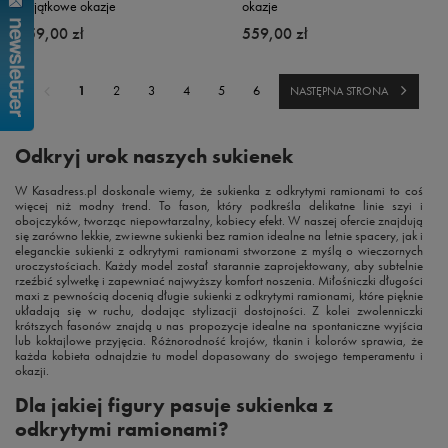
wyjątkowe okazje
okazje
559,00 zł
559,00 zł
1
2
3
4
5
6
NASTĘPNA STRONA
Odkryj urok naszych sukienek
W Kasadress.pl doskonale wiemy, że sukienka z odkrytymi ramionami to coś
więcej niż modny trend. To fason, który podkreśla delikatne linie szyi i
obojczyków, tworząc niepowtarzalny, kobiecy efekt. W naszej ofercie znajdują
się zarówno lekkie, zwiewne sukienki bez ramion idealne na letnie spacery, jak i
eleganckie sukienki z odkrytymi ramionami stworzone z myślą o wieczornych
uroczystościach. Każdy model został starannie zaprojektowany, aby subtelnie
rzeźbić sylwetkę i zapewniać najwyższy komfort noszenia. Miłośniczki długości
maxi z pewnością docenią długie sukienki z odkrytymi ramionami, które pięknie
układają się w ruchu, dodając stylizacji dostojności. Z kolei zwolenniczki
krótszych fasonów znajdą u nas propozycje idealne na spontaniczne wyjścia
lub koktajlowe przyjęcia. Różnorodność krojów, tkanin i kolorów sprawia, że
każda kobieta odnajdzie tu model dopasowany do swojego temperamentu i
okazji.
Dla jakiej figury pasuje sukienka z
odkrytymi ramionami?