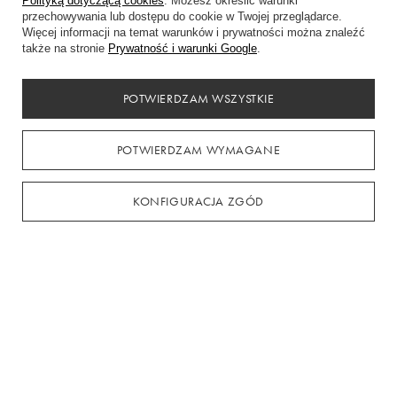
Polityką dotyczącą cookies
. Możesz określić warunki
Chcę zwrócić produkt
przechowywania lub dostępu do cookie w Twojej przeglądarce.
Chcę wymienić towar
Więcej informacji na temat warunków i prywatności można znaleźć
także na stronie
Prywatność i warunki Google
.
Kontakt
POTWIERDZAM WSZYSTKIE
Konto
POTWIERDZAM WYMAGANE
Regulaminy
KONFIGURACJA ZGÓD
Gdańska 14, 89-600 Chojnice
+48794441969
kasadress.info@gmail.com