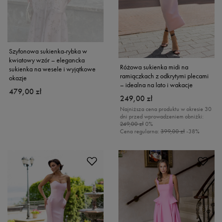
Szyfonowa sukienka-rybka w
kwiatowy wzór – elegancka
Różowa sukienka midi na
sukienka na wesele i wyjątkowe
ramiączkach z odkrytymi plecami
okazje
– idealna na lato i wakacje
479,00 zł
249,00 zł
Najniższa cena produktu w okresie 30
dni przed wprowadzeniem obniżki:
249,00 zł
0%
Cena regularna:
399,00 zł
-38%