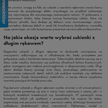
zestawieniach modowych.
Warto zwrócić uwagę na fakt, że sukienki z szerokimi rękawami można łatwo
dopasować do pożądanego efektu wizualnego, na przykład wybierając
tkaniny sztywniejsze dla mocniejszego zaznaczenia ramion. W połączeniu z
dopasowanym dołem, takie kreacje tworzą harmonijną całość, która nie
przytłacza sylwetki, lecz dodaje jej lekkości oraz nowoczesnego sznytu.
Odpowiednio dobrany dekolt w serek lub kwadratowy dodatkowo wysmukla
szyję, sprawiając, że cała kompozycja prezentuje się niezwykle profesjonalnie.
Na jakie okazje warto wybrać sukienki z
długim rękawem?
Eleganckie sukienki z długim rękawem to doskonałe rozwiązanie na
uroczystości odbywające się w chłodniejsze dni, kiedy priorytetem jest
połączenie szyku z komfortem termicznym. Takie modele idealnie wpisują się w
dress code weselny, komunijny czy podczas oficjalnych kolacji biznesowych,
gdzie wymagana jest większa powściągliwość w eksponowaniu ciała. Długi
rękaw dodaje kreacji powagi oraz klasy, pozwalając jednocześnie na
zastosowanie ciekawych detali, takich jak ozdobne mankiety czy delikatne
marszczenia. Dzięki różnorodności materiałów, w naszej ofercie znajdziesz
warianty pasujące do każdej pory roku.
Popularność sukienek z długim rękawem wynika również z ich uniwersalności,
gdyż świetnie prezentują się one w wersji maxi wykonanej z satyny, jak i w
krótszych modelach tweedowych czy bawełnianych. W sytuacjach mniej
formalnych, takich jak spotkanie z przyjaciółmi lub wyjście do teatru,
zapewniają one poczucie swobody i pewności siebie, eliminując konieczność
zakładania dodatkowych okryć wierzchnich. Wybierając model o