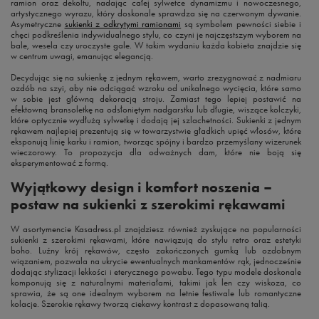
ramion oraz dekoltu, nadając całej sylwetce dynamizmu i nowoczesnego,
artystycznego wyrazu, który doskonale sprawdza się na czerwonym dywanie.
Asymetryczne
sukienki z odkrytymi ramionami
są symbolem pewności siebie i
chęci podkreślenia indywidualnego stylu, co czyni je najczęstszym wyborem na
bale, wesela czy uroczyste gale. W takim wydaniu każda kobieta znajdzie się
w centrum uwagi, emanując elegancją.
Decydując się na sukienkę z jednym rękawem, warto zrezygnować z nadmiaru
ozdób na szyi, aby nie odciągać wzroku od unikalnego wycięcia, które samo
w sobie jest główną dekoracją stroju. Zamiast tego lepiej postawić na
efektowną bransoletkę na odsłoniętym nadgarstku lub długie, wiszące kolczyki,
które optycznie wydłużą sylwetkę i dodają jej szlachetności. Sukienki z jednym
rękawem najlepiej prezentują się w towarzystwie gładkich upięć włosów, które
eksponują linię karku i ramion, tworząc spójny i bardzo przemyślany wizerunek
wieczorowy. To propozycja dla odważnych dam, które nie boją się
eksperymentować z formą.
Wyjątkowy design i komfort noszenia –
postaw na sukienki z szerokimi rękawami
W asortymencie Kasadress.pl znajdziesz również zyskujące na popularności
sukienki z szerokimi rękawami, które nawiązują do stylu retro oraz estetyki
boho. Luźny krój rękawów, często zakończonych gumką lub ozdobnym
wiązaniem, pozwala na ukrycie ewentualnych mankamentów rąk, jednocześnie
dodając stylizacji lekkości i eterycznego powabu. Tego typu modele doskonale
komponują się z naturalnymi materiałami, takimi jak len czy wiskoza, co
sprawia, że są one idealnym wyborem na letnie festiwale lub romantyczne
kolacje. Szerokie rękawy tworzą ciekawy kontrast z dopasowaną talią.