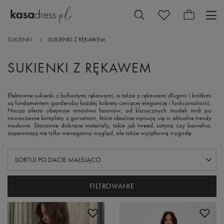
SUKIENKI
SUKIENKI Z RĘKAWEM
SUKIENKI Z RĘKAWEM
Efektowne sukienki z bufiastymi rękawami, a także z rękawami długimi i krótkimi
są fundamentem garderoby każdej kobiety ceniącej elegancję i funkcjonalność.
Nasza oferta obejmuje mnóstwo fasonów, od klasycznych modeli midi po
nowoczesne komplety z gorsetami, które idealnie wpisują się w aktualne trendy
modowe. Starannie dobrane materiały, takie jak tweed, satyna czy bawełna,
zapewniają nie tylko nienaganny wygląd, ale także wyjątkową wygodę.
ZMIEŃ SORTOWANIE
SORTUJ PO DACIE MALEJĄCO
FILTROWANIE