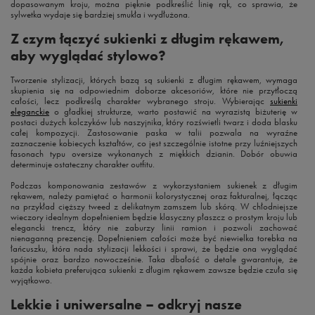
dopasowanym kroju, można pięknie podkreślić linię rąk, co sprawia, że
sylwetka wydaje się bardziej smukła i wydłużona.
Z czym łączyć sukienki z długim rękawem,
aby wyglądać stylowo?
Tworzenie stylizacji, których bazą są sukienki z długim rękawem, wymaga
skupienia się na odpowiednim doborze akcesoriów, które nie przytłoczą
całości, lecz podkreślą charakter wybranego stroju. Wybierając
sukienki
eleganckie
o gładkiej strukturze, warto postawić na wyrazistą biżuterię w
postaci dużych kolczyków lub naszyjnika, który rozświetli twarz i doda blasku
całej kompozycji. Zastosowanie paska w talii pozwala na wyraźne
zaznaczenie kobiecych kształtów, co jest szczególnie istotne przy luźniejszych
fasonach typu oversize wykonanych z miękkich dzianin. Dobór obuwia
determinuje ostateczny charakter outfitu.
Podczas komponowania zestawów z wykorzystaniem sukienek z długim
rękawem, należy pamiętać o harmonii kolorystycznej oraz fakturalnej, łącząc
na przykład cięższy tweed z delikatnym zamszem lub skórą. W chłodniejsze
wieczory idealnym dopełnieniem będzie klasyczny płaszcz o prostym kroju lub
elegancki trencz, który nie zaburzy linii ramion i pozwoli zachować
nienaganną prezencję. Dopełnieniem całości może być niewielka torebka na
łańcuszku, która nada stylizacji lekkości i sprawi, że będzie ona wyglądać
spójnie oraz bardzo nowocześnie. Taka dbałość o detale gwarantuje, że
każda kobieta preferująca sukienki z długim rękawem zawsze będzie czuła się
wyjątkowo.
Lekkie i uniwersalne – odkryj nasze