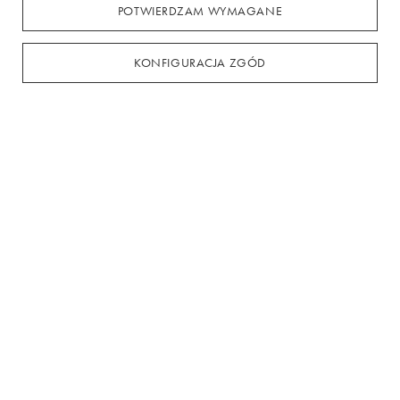
POTWIERDZAM WYMAGANE
Konto
KONFIGURACJA ZGÓD
Regulaminy
Gdańska 14, 89-600 Chojnice
+48794441969
kasadress.info@gmail.com
W sklepie prezentujemy ceny brutto (z VAT).