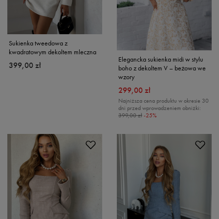
Sukienka tweedowa z
kwadratowym dekoltem mleczna
Elegancka sukienka midi w stylu
399,00 zł
boho z dekoltem V – beżowa we
wzory
299,00 zł
Najniższa cena produktu w okresie 30
dni przed wprowadzeniem obniżki:
399,00 zł
-25%