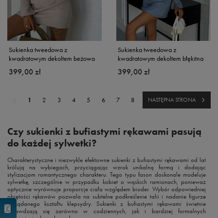
Sukienka tweedowa z
Sukienka tweedowa z
kwadratowym dekoltem beżowa
kwadratowym dekoltem błękitna
399,00 zł
399,00 zł
1
2
3
4
5
6
7
8
NASTĘPNA STRONA
Czy sukienki z bufiastymi rękawami pasują
do każdej sylwetki?
Charakterystyczne i niezwykle efektowne sukienki z bufiastymi rękawami od lat
królują na wybiegach, przyciągając wzrok unikalną formą i dodając
stylizacjom romantycznego charakteru. Tego typu fason doskonale modeluje
sylwetkę, szczególnie w przypadku kobiet o wąskich ramionach, ponieważ
optycznie wyrównuje proporcje ciała względem bioder. Wybór odpowiedniej
objętości rękawów pozwala na subtelne podkreślenie talii i nadanie figurze
pożądanego kształtu klepsydry. Sukienki z bufiastymi rękawami świetnie
sprawdzają się zarówno w codziennych, jak i bardziej formalnych