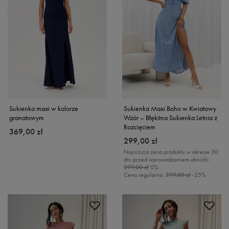
Sukienka maxi w kolorze
Sukienka Maxi Boho w Kwiatowy
granatowym
Wzór – Błękitna Sukienka Letnia z
Rozcięciem
369,00 zł
299,00 zł
Najniższa cena produktu w okresie 30
dni przed wprowadzeniem obniżki:
299,00 zł
0%
Cena regularna:
399,00 zł
-25%