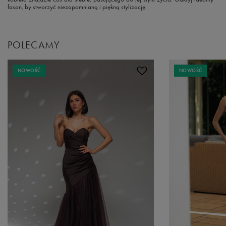
fason, by stworzyć niezapomnianą i piękną stylizację.
POLECAMY
NOWOŚĆ
NOWOŚĆ