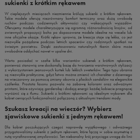
sukienki z krótkim rękawem
W cieplejszych miesiącach niezmiennie królują sukienki z krótkim rękawem.
Takie modele oferują niezrównany komfort termiczny oraz dużą swobodę
ruchów podczas codziennych aktywności czy wakacyjnych wyjazdów.
Oferujemy modele charakteryzujące się ogromną różnorodnością krojów, od
zwiewnych propozycji boho po dopasowane modele idealne na wesela lub
inne oficjalne okazje. Krótki rękaw sprawia, że kreacja staje się lekka, co jest
niezwykle pożądane podczas letnich spacerów czy rodzinnych spotkań na
świeżym powietrzu. Dzięki zastosowaniu naturalnych tkanin skóra może
swobodnie oddychać nawet w upalne dni.
Warto posiadać w szafie kilka wariantów sukienek z krótkim rękawem,
ponieważ stanowią one doskonałą bazę do tworzenia warstwowych stylizacji
z wykorzystaniem jeansowych kurtek lub lekkich sweterków. Tego typu ubrania
są niezwykle praktyczne, gdyż łatwo można zmienić ich charakter z dziennego
na wieczorowy za pomocą zmiany obuwia z płaskich sandałów na eleganckie
czółenka. Prostota fasonu pozwala na zabawę kolorami oraz odważnymi
printami, które ożywiają garderobę i dodają energii każdej kobiecie pragnącej
wyróżnić się z tłumu. Sukienki z krótkimi rękawami są idealnym wyborem dla
kobiet ceniących funkcjonalność połączoną z aktualnymi trendami mody.
Szukasz kreacji na wieczór? Wybierz
zjawiskowe sukienki z jednym rękawem!
Dla kobiet poszukujących czegoś naprawdę wyjątkowego i odważnego
przygotowaliśmy sukienki z jednym rękawem, które łączą w sobie asymetrię z
nutą wyrafinowanej zmysłowości. Ten niebanalny krój przyciąga uwagę do linii