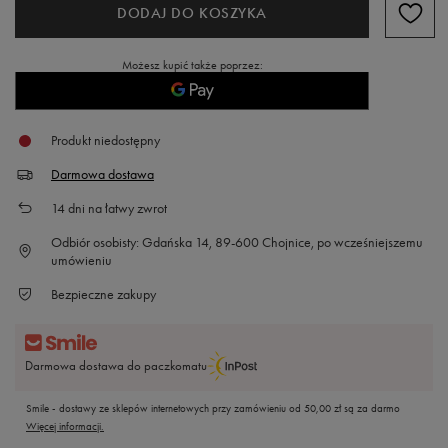
DODAJ DO KOSZYKA
Możesz kupić także poprzez:
Produkt niedostępny
Darmowa dostawa
14
dni na łatwy zwrot
Odbiór osobisty: Gdańska 14, 89-600 Chojnice, po wcześniejszemu
umówieniu
Bezpieczne zakupy
Darmowa dostawa do paczkomatu
Smile - dostawy ze sklepów internetowych przy zamówieniu od
50,00 zł
są za darmo
Więcej informacji.