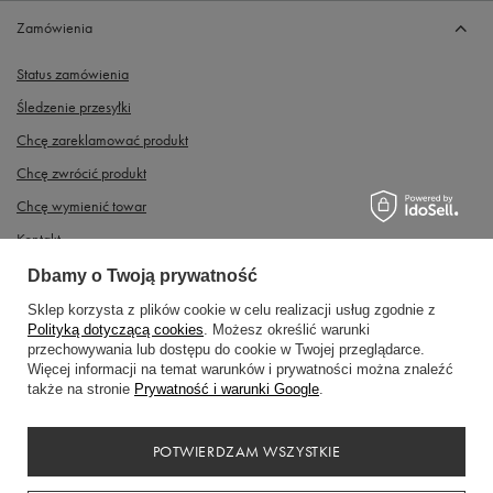
Zamówienia
Status zamówienia
Śledzenie przesyłki
Chcę zareklamować produkt
Chcę zwrócić produkt
Chcę wymienić towar
Kontakt
Dbamy o Twoją prywatność
Konto
Sklep korzysta z plików cookie w celu realizacji usług zgodnie z
Polityką dotyczącą cookies
. Możesz określić warunki
przechowywania lub dostępu do cookie w Twojej przeglądarce.
Regulaminy
Więcej informacji na temat warunków i prywatności można znaleźć
także na stronie
Prywatność i warunki Google
.
POTWIERDZAM WSZYSTKIE