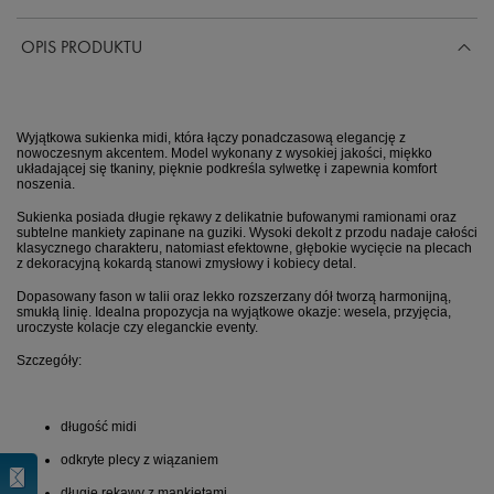
OPIS PRODUKTU
Wyjątkowa sukienka midi, która łączy ponadczasową elegancję z
nowoczesnym akcentem. Model wykonany z wysokiej jakości, miękko
układającej się tkaniny, pięknie podkreśla sylwetkę i zapewnia komfort
noszenia.
Sukienka posiada długie rękawy z delikatnie bufowanymi ramionami oraz
subtelne mankiety zapinane na guziki. Wysoki dekolt z przodu nadaje całości
klasycznego charakteru, natomiast efektowne, głębokie wycięcie na plecach
z dekoracyjną kokardą stanowi zmysłowy i kobiecy detal.
Dopasowany fason w talii oraz lekko rozszerzany dół tworzą harmonijną,
smukłą linię. Idealna propozycja na wyjątkowe okazje: wesela, przyjęcia,
uroczyste kolacje czy eleganckie eventy.
Szczegóły:
długość midi
odkryte plecy z wiązaniem
długie rękawy z mankietami