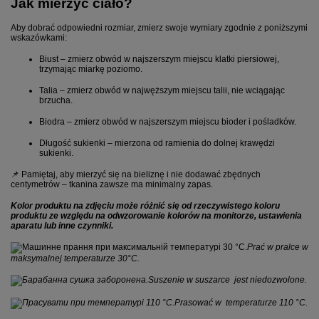
Jak mierzyć ciało?
Aby dobrać odpowiedni rozmiar, zmierz swoje wymiary zgodnie z poniższymi
wskazówkami:
Biust
– zmierz obwód w najszerszym miejscu klatki piersiowej,
trzymając miarkę poziomo.
Talia
– zmierz obwód w najwęższym miejscu talii, nie wciągając
brzucha.
Biodra
– zmierz obwód w najszerszym miejscu bioder i pośladków.
Długość sukienki
– mierzona od ramienia do dolnej krawędzi
sukienki.
📌 Pamiętaj, aby mierzyć się na bieliznę i nie dodawać zbędnych
centymetrów – tkanina zawsze ma minimalny zapas.
Kolor produktu na zdjęciu może różnić się od rzeczywistego koloru
produktu ze względu na odwzorowanie kolorów na monitorze, ustawienia
aparatu lub inne czynniki.
Prać w pralce w
maksymalnej temperaturze 30°C.
Suszenie w suszarce jest niedozwolone.
Prasować w temperaturze 110 °C.