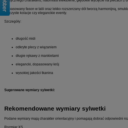
klasycznego charakteru, natomiast efektowne, głębokie wycięcie na plecach z d
Dopasowany fason w talii oraz lekko rozszerzany dół tworzą harmonijną, smukłą 
uroczyste kolacje czy eleganckie eventy.
Szczegóły:
długość midi
odkryte plecy z wiązaniem
długie rękawy z mankietami
elegancki, dopasowany krój
wysokiej jakości tkanina
Sugerowane wymiary sylwetki:
Rekomendowane wymiary sylwetki
Podane wymiary mają charakter orientacyjny i pomagają dobrać odpowiedni ro
Rozmiar XS