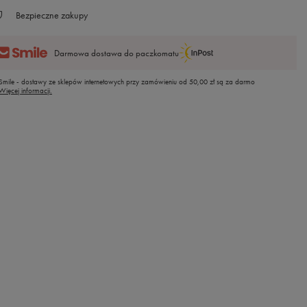
Bezpieczne zakupy
Darmowa dostawa do paczkomatu
Smile - dostawy ze sklepów internetowych przy zamówieniu od
50,00 zł
są za darmo
Więcej informacji.