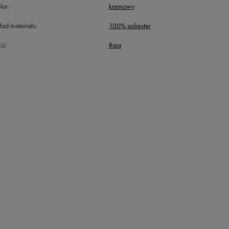
lor
kremowy
ład materiału
100% poliester
KU
Raja