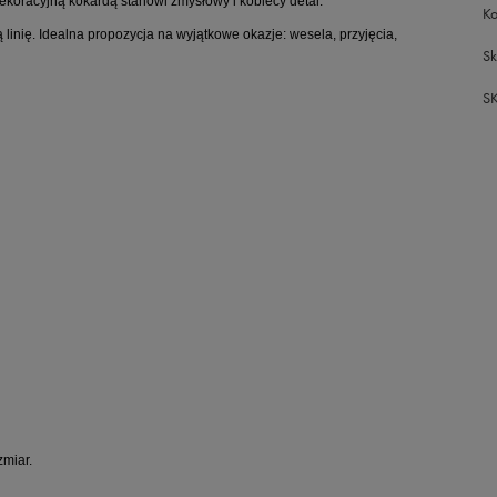
ekoracyjną kokardą stanowi zmysłowy i kobiecy detal.
Ko
linię. Idealna propozycja na wyjątkowe okazje: wesela, przyjęcia,
Sk
S
zmiar.