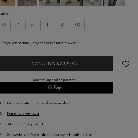
zmiar
XS
S
M
L
XL
XXL
Wybierz rozmiar, aby zobaczyć termin wysyłki
DODAJ DO KOSZYKA
Możesz kupić także poprzez:
Produkt dostępny w bardzo dużej ilości
Darmowa dostawa
14
dni na łatwy zwrot
Sprawdź, w którym sklepie obejrzysz i kupisz od ręki