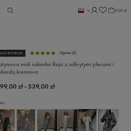
0,00 zł
Opinie (2)
NASZ BESTSELLER
atynowa midi sukienka Raja z odkrytymi plecami i
okardą kremowa
99,00 zł
-
539,00 zł
lor