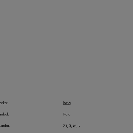
arka
kasa
ymbol
Raja
zmiar
XS
S
M
L