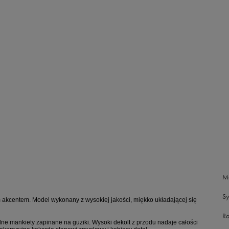
M
S
akcentem. Model wykonany z wysokiej jakości, miękko układającej się
Ro
ne mankiety zapinane na guziki. Wysoki dekolt z przodu nadaje całości