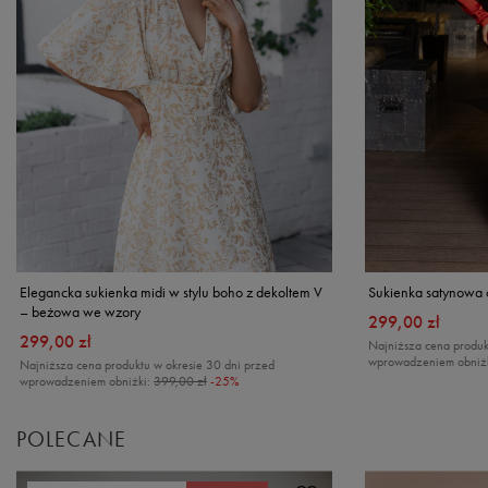
Sukienka satynowa 
Elegancka sukienka midi w stylu boho z dekoltem V
– beżowa we wzory
299,00 zł
299,00 zł
Najniższa cena produk
wprowadzeniem obniż
Najniższa cena produktu w okresie 30 dni przed
wprowadzeniem obniżki:
399,00 zł
-25%
POLECANE