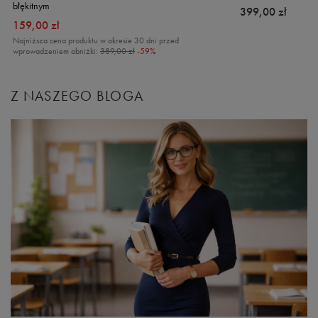
błękitnym
399,00 zł
159,00 zł
Najniższa cena produktu w okresie 30 dni przed
wprowadzeniem obniżki:
389,00 zł
-59%
Z NASZEGO BLOGA