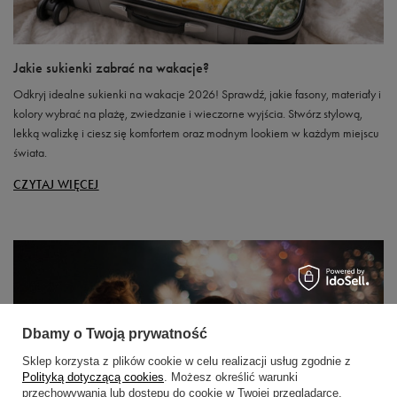
Jakie sukienki zabrać na wakacje?
Odkryj idealne sukienki na wakacje 2026! Sprawdź, jakie fasony, materiały i
kolory wybrać na plażę, zwiedzanie i wieczorne wyjścia. Stwórz stylową,
lekką walizkę i ciesz się komfortem oraz modnym lookiem w każdym miejscu
świata.
CZYTAJ WIĘCEJ
Dbamy o Twoją prywatność
Sklep korzysta z plików cookie w celu realizacji usług zgodnie z
Polityką dotyczącą cookies
. Możesz określić warunki
przechowywania lub dostępu do cookie w Twojej przeglądarce.