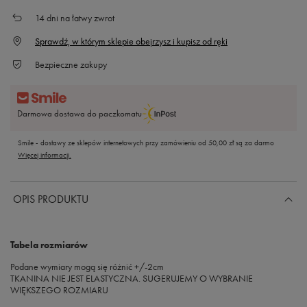
14
dni na łatwy zwrot
Sprawdź, w którym sklepie obejrzysz i kupisz od ręki
Bezpieczne zakupy
Darmowa dostawa do paczkomatu
Smile - dostawy ze sklepów internetowych przy zamówieniu od
50,00 zł
są za darmo
Więcej informacji.
OPIS PRODUKTU
Tabela rozmiarów
Podane wymiary mogą się różnić +/-2cm
TKANINA NIE JEST ELASTYCZNA. SUGERUJEMY O WYBRANIE
WIĘKSZEGO ROZMIARU