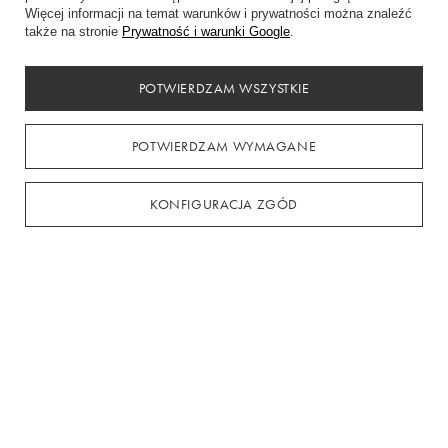
Więcej informacji na temat warunków i prywatności można znaleźć
także na stronie
Prywatność i warunki Google
.
POTWIERDZAM WSZYSTKIE
Sukienka na sylwestra 2025 – poznaj najmodniejsze fasony i
POTWIERDZAM WYMAGANE
kolory
Sukienka na sylwestra 2025 – odkryj najmodniejsze fasony, kolory i
materiały! Cekiny, satyna, aksamit – sprawdź, jak dobrać kreację do swojej
KONFIGURACJA ZGÓD
sylwetki i zabłyśnij na imprezie.
CZYTAJ WIĘCEJ
Zamówienia
Status zamówienia
Śledzenie przesyłki