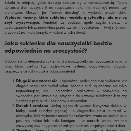
Szkoła to miejsce, gdzie tradycja spotyka się z nowoczesnością. Twoja
stylizacja dla nauczycielki na rozpoczęcie roku nie musi być nudna czy
archaiczna. Kluczem jest "power dressing" w wydaniu akademickim.
Wybieraj fasony, które subtelnie modelują sylwetkę, ale nie są
zbyt wyzywające.
Pamiętaj, że podczas apelu często stajesz na
podwyższeniu lub przemawiasz przed szerokim audytorium – Twój strój musi
pracować na Twoją korzyść w każdej z tych sytuacji.
Jaka sukienka dla nauczycielki będzie
odpowiednia na uroczystość?
Odpowiednia elegancka sukienka dla nauczycielki na rozpoczęcie roku to
taka, która spełnia trzy podstawowe kryteria: odpowiednią długość,
bezpieczny dekolt i wysokiej jakości materiał.
Długość ma znaczenie
. Najbardziej profesjonalnym wyborem jest
długość oscylująca wokół kolan. Modele midi są obecnie nie tylko
najmodniejsze, ale i najbardziej praktyczne – pozwalają na
swobodne poruszanie się, schylanie do uczniów młodszych klas czy
siedzenie przy biurku bez obaw o dyskomfort.
Dekolt i ramiona
. Unikaj głębokich wycięć. Klasyczne dekolty w
łódkę, serek (niezbyt głęboki) lub eleganckie stójki to strzał w
dziesiątkę. Jeśli wybierasz model bez rękawów, warto uzupełnić go o
pasujący żakiet lub lekki kardigan – w murach szkoły ramiona
zazwyczaj powinny pozostać zakryte podczas oficjalnych części dnia.
Tkanina
. Wrzesień potrafi zaskoczyć upałami, a duszne sale