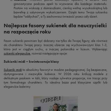
gimnastyczne podczas apeli to wyzwanie dla każdego materiału.
Postaw na wiskozę z domieszkami, cienką wełnę wysokoskrętną lub
bawełnę z satynowym wykończeniem. Dzięki temu Twoja sukienka
będzie "oddychać", a Ty zachowasz świeżość przez cały dzień.
Najlepsze fasony sukienek dla nauczycielki
na rozpoczęcie roku
Fason sukienki powinien być dobrany nie tylko do Twojej figury, ale również
do charakteru Twojej pracy. Inaczej ubierze się wychowawczyni klas 1-3,
która jest w ciągłym ruchu, a inaczej polonistka w liceum. Wybierając
sukienki eleganckie
, rozważ następujące opcje:
Sukienki midi – kwintesencja klasy
Sukienki midi
to absolutny faworyt w modzie pedagogicznej. Są bezpieczne,
dystyngowane i niezwykle kobiece. W 2026 roku królują modele z
delikatnym paskiem w talii, który nadaje sylwetce proporcje, nie tracąc przy
tym formalnego charakteru. To idealna baza pod klasyczne szpilki lub
eleganckie baleriny.