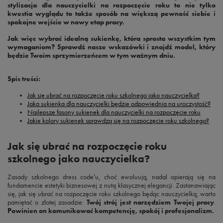
stylizacja dla nauczycielki na rozpoczęcie roku to nie tylko
kwestia wyglądu to także sposób na większą pewność siebie i
spokojne wejście w nowy etap pracy.
Jak więc wybrać idealną sukienkę, która sprosta wszystkim tym
wymaganiom? Sprawdź nasze wskazówki i znajdź model, który
będzie Twoim sprzymierzeńcem w tym ważnym dniu.
Spis treści:
Jak się ubrać na rozpoczęcie roku szkolnego jako nauczycielka?
Jaka sukienka dla nauczycielki będzie odpowiednia na uroczystość?
Najlepsze fasony sukienek dla nauczycielki na rozpoczęcie roku
Jakie kolory sukienek sprawdzą się na rozpoczęcie roku szkolnego?
Jak się ubrać na rozpoczęcie roku
szkolnego jako nauczycielka?
Zasady szkolnego dress code’u, choć ewoluują, nadal opierają się na
fundamencie estetyki biznesowej z nutą klasycznej elegancji. Zastanawiając
się, jak się ubrać na rozpoczęcie roku szkolnego będąc nauczycielką, warto
pamiętać o złotej zasadzie:
Twój strój jest narzędziem Twojej pracy
.
Powinien on komunikować kompetencję, spokój i profesjonalizm.