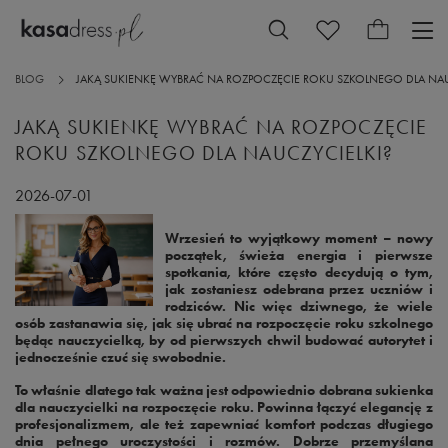
BLOG
JAKĄ SUKIENKĘ WYBRAĆ NA ROZPOCZĘCIE ROKU SZKOLNEGO DLA NAU
JAKĄ SUKIENKĘ WYBRAĆ NA ROZPOCZĘCIE
ROKU SZKOLNEGO DLA NAUCZYCIELKI?
2026-07-01
Wrzesień to wyjątkowy moment – nowy
początek, świeża energia i pierwsze
spotkania, które często decydują o tym,
jak zostaniesz odebrana przez uczniów i
rodziców. Nic więc dziwnego, że wiele
osób zastanawia się, jak się ubrać na rozpoczęcie roku szkolnego
będąc nauczycielką, by od pierwszych chwil budować autorytet i
jednocześnie czuć się swobodnie.
To właśnie dlatego tak ważna jest odpowiednio dobrana sukienka
dla nauczycielki na rozpoczęcie roku. Powinna łączyć elegancję z
profesjonalizmem, ale też zapewniać komfort podczas długiego
dnia pełnego uroczystości i rozmów. Dobrze przemyślana