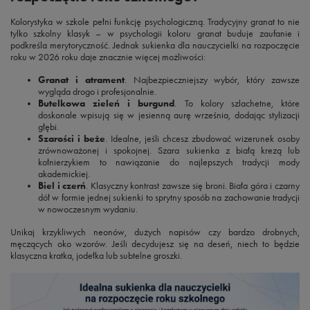
Kolorystyka w szkole pełni funkcję psychologiczną. Tradycyjny granat to nie
tylko szkolny klasyk – w psychologii koloru granat buduje zaufanie i
podkreśla merytoryczność. Jednak sukienka dla nauczycielki na rozpoczęcie
roku w 2026 roku daje znacznie więcej możliwości:
Granat i atrament
. Najbezpieczniejszy wybór, który zawsze
wygląda drogo i profesjonalnie.
Butelkowa zieleń i burgund
. To kolory szlachetne, które
doskonale wpisują się w jesienną aurę września, dodając stylizacji
głębi.
Szarości i beże
. Idealne, jeśli chcesz zbudować wizerunek osoby
zrównoważonej i spokojnej. Szara sukienka z białą krezą lub
kołnierzykiem to nawiązanie do najlepszych tradycji mody
akademickiej.
Biel i czerń
. Klasyczny kontrast zawsze się broni. Biała góra i czarny
dół w formie jednej sukienki to sprytny sposób na zachowanie tradycji
w nowoczesnym wydaniu.
Unikaj krzykliwych neonów, dużych napisów czy bardzo drobnych,
męczących oko wzorów. Jeśli decydujesz się na deseń, niech to będzie
klasyczna kratka, jodełka lub subtelne groszki.