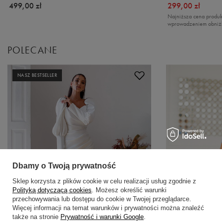
499,00 zł
299,00 zł
Najniższa cena produk
wprowadzeniem obniż
POLECANE
NASZ BESTSELLER
Dbamy o Twoją prywatność
Sklep korzysta z plików cookie w celu realizacji usług zgodnie z
Polityką dotyczącą cookies
. Możesz określić warunki
przechowywania lub dostępu do cookie w Twojej przeglądarce.
Więcej informacji na temat warunków i prywatności można znaleźć
także na stronie
Prywatność i warunki Google
.