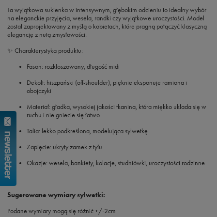
Ta wyjątkowa sukienka w intensywnym, głębokim odcieniu to idealny wybór
na eleganckie przyjęcia, wesela, randki czy wyjątkowe uroczystości. Model
został zaprojektowany z myślą o kobietach, które pragną połączyć klasyczną
elegancję z nutą zmysłowości.
✨
Charakterystyka produktu:
Fason:
rozkloszowany, długość midi
Dekolt:
hiszpański (off-shoulder), pięknie eksponuje ramiona i
obojczyki
Materiał:
gładka, wysokiej jakości tkanina, która miękko układa się w
ruchu i nie gniecie się łatwo
Talia:
lekko podkreślona, modelująca sylwetkę
Zapięcie:
ukryty zamek z tyłu
Okazje:
wesela, bankiety, kolacje, studniówki, uroczystości rodzinne
Sugerowane wymiary sylwetki:
Podane wymiary mogą się różnić +/-2cm