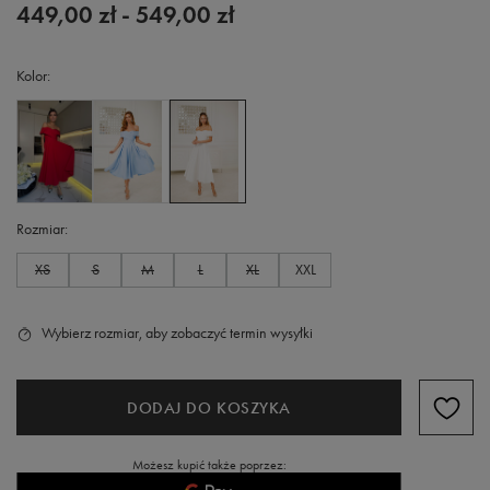
449,00 zł
-
549,00 zł
Kolor
Rozmiar
XS
S
M
L
XL
XXL
Wybierz rozmiar, aby zobaczyć termin wysyłki
DODAJ DO KOSZYKA
Możesz kupić także poprzez: