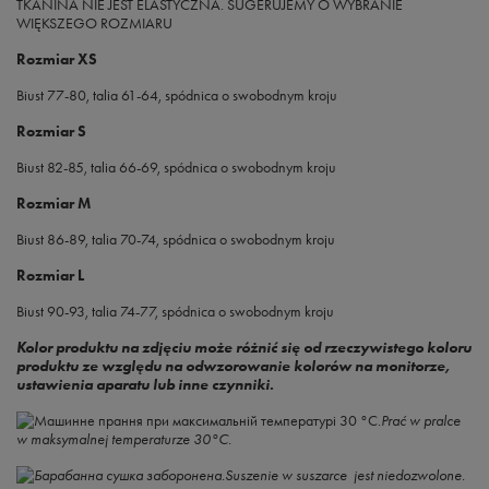
TKANINA NIE JEST ELASTYCZNA. SUGERUJEMY O WYBRANIE
WIĘKSZEGO ROZMIARU
Rozmiar XS
Biust 77-80, talia 61-64, spódnica o swobodnym kroju
Rozmiar S
Biust 82-85, talia 66-69, spódnica o swobodnym kroju
Rozmiar M
Biust 86-89, talia 70-74, spódnica o swobodnym kroju
Rozmiar L
Biust 90-93, talia 74-77, spódnica o swobodnym kroju
Kolor produktu na zdjęciu może różnić się od rzeczywistego koloru
produktu ze względu na odwzorowanie kolorów na monitorze,
ustawienia aparatu lub inne czynniki.
Prać w pralce
w maksymalnej temperaturze 30°C.
Suszenie w suszarce jest niedozwolone.