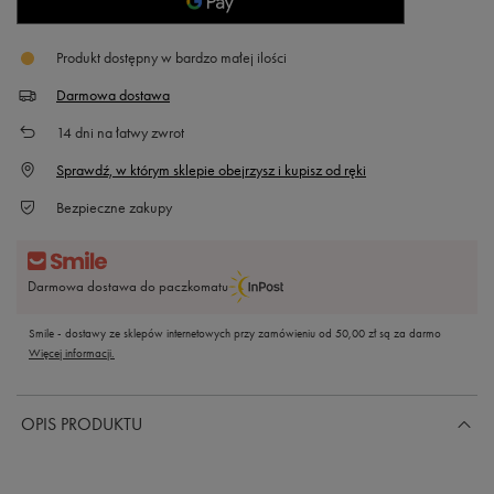
Produkt dostępny w bardzo małej ilości
Darmowa dostawa
14
dni na łatwy zwrot
Sprawdź, w którym sklepie obejrzysz i kupisz od ręki
Bezpieczne zakupy
Darmowa dostawa do paczkomatu
Smile - dostawy ze sklepów internetowych przy zamówieniu od
50,00 zł
są za darmo
Więcej informacji.
OPIS PRODUKTU