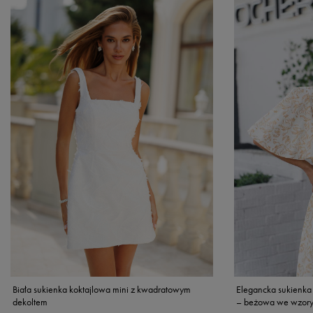
Biała sukienka koktajlowa mini z kwadratowym
Elegancka sukienka 
dekoltem
– beżowa we wzor