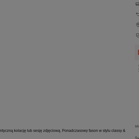
M
antyczną kolację lub sesję zdjęciową. Ponadczasowy fason w stylu classy &
S