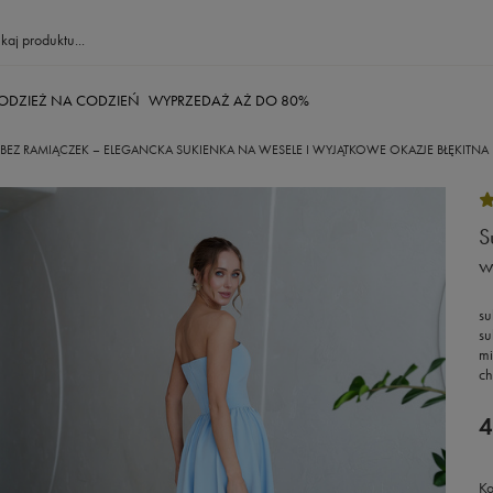
ODZIEŻ NA CODZIEŃ
WYPRZEDAŻ AŻ DO 80%
BEZ RAMIĄCZEK – ELEGANCKA SUKIENKA NA WESELE I WYJĄTKOWE OKAZJE BŁĘKITNA
S
w
su
su
mi
ch
4
Ko