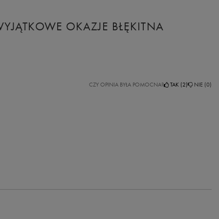
WYJĄTKOWE OKAZJE BŁĘKITNA
CZY OPINIA BYŁA POMOCNA?
TAK
2
NIE
0