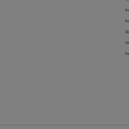
Ro
Ko
Sk
S
Pa