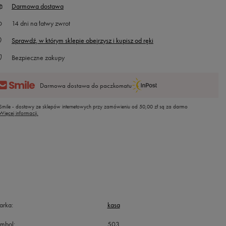
Darmowa dostawa
14
dni na łatwy zwrot
Sprawdź, w którym sklepie obejrzysz i kupisz od ręki
Bezpieczne zakupy
Darmowa dostawa do paczkomatu
Smile - dostawy ze sklepów internetowych przy zamówieniu od
50,00 zł
są za darmo
Więcej informacji.
arka
kasa
ymbol
503