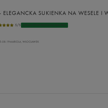
– ELEGANCKA SUKIENKA NA WESELE I 
5/5
OPINIA POTWIERDZONA ZAKUPEM
5-08-19
MARIOLA, WŁOCŁAWEK