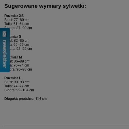
Sugerowane wymiary sylwetki:
Rozmiar XS
Biust: 77–80 cm
Talia: 61–64 cm
Biodra: 87–90 cm
Rozmiar S
Biust: 82–85 cm
Talia: 66–69 cm
Biodra: 92–95 cm
Rozmiar M
Biust: 86–89 cm
Talia: 70–74 cm
Biodra: 96–98 cm
Rozmiar L
Biust: 90–93 cm
Talia: 74–77 cm
Biodra: 99–104 cm
Długość produktu:
114 cm