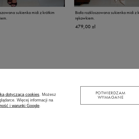
zowana sukienka midi z krótkim
Biała rozkloszowana sukienka midi z k
iem.
rękawkiem.
479,00 zł
POTWIERDZAM
yką dotyczącą cookies
. Możesz
WYMAGANE
lądarce. Więcej informacji na
ność i warunki Google
.
PRZECENA
PROMOCJA