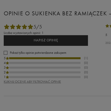
OPINIE O SUKIENKA BEZ RAMIĄCZEK 
5/5
Liczba wystawionych opinii: 1
5
NAPISZ OPINIĘ
202
Pokaż tylko opinie potwierdzone zakupem
5
(1)
4
(0)
3
(0)
2
(0)
1
(0)
KLIKNIJ OCENĘ ABY FILTROWAĆ OPINIE