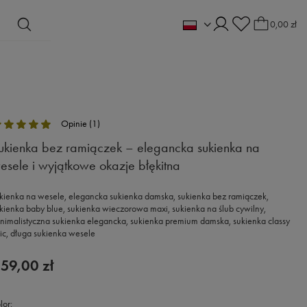
0,00 zł
Opinie (1)
ukienka bez ramiączek – elegancka sukienka na
esele i wyjątkowe okazje błękitna
kienka na wesele, elegancka sukienka damska, sukienka bez ramiączek,
kienka baby blue, sukienka wieczorowa maxi, sukienka na ślub cywilny,
nimalistyczna sukienka elegancka, sukienka premium damska, sukienka classy
ic, długa sukienka wesele
59,00 zł
lor