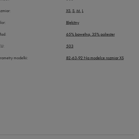
zmiar
XS
S
M
L
lor
Blękitny
ład
65% bawełna, 35% poliester
KU
503
rametry modelki
82-63-92 Na modelce rozmiar XS