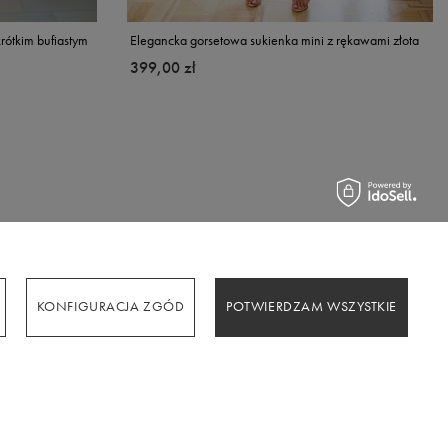
rótkim bufiastym
Elegancka gorsetowa sukienka mini z rękawami złota
399,00 zł
KONFIGURACJA ZGÓD
POTWIERDZAM WSZYSTKIE