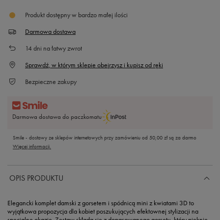
Produkt dostępny w bardzo małej ilości
Darmowa dostawa
14
dni na łatwy zwrot
Sprawdź, w którym sklepie obejrzysz i kupisz od ręki
Bezpieczne zakupy
Darmowa dostawa do paczkomatu
Smile - dostawy ze sklepów internetowych przy zamówieniu od
50,00 zł
są za darmo
Więcej informacji.
OPIS PRODUKTU
Elegancki komplet damski z gorsetem i spódnicą mini z kwiatami 3D
to
wyjątkowa propozycja dla kobiet poszukujących efektownej stylizacji na
specjalne okazje. Zestaw składa się z dopasowanego gorsetu, który pięknie