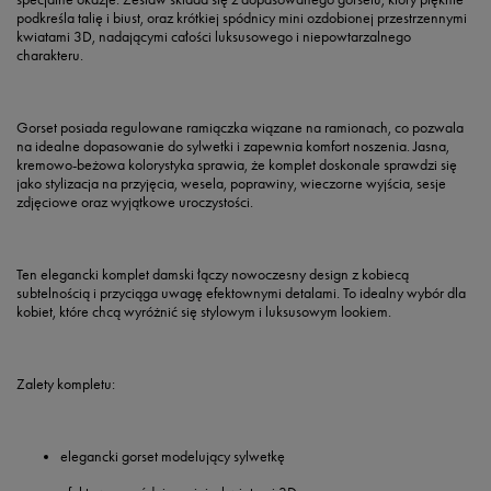
podkreśla talię i biust, oraz krótkiej spódnicy mini ozdobionej przestrzennymi
kwiatami 3D, nadającymi całości luksusowego i niepowtarzalnego
charakteru.
Gorset posiada regulowane ramiączka wiązane na ramionach, co pozwala
na idealne dopasowanie do sylwetki i zapewnia komfort noszenia. Jasna,
kremowo-beżowa kolorystyka sprawia, że komplet doskonale sprawdzi się
jako
stylizacja na przyjęcia, wesela, poprawiny, wieczorne wyjścia, sesje
zdjęciowe oraz wyjątkowe uroczystości
.
Ten elegancki komplet damski łączy nowoczesny design z kobiecą
subtelnością i przyciąga uwagę efektownymi detalami. To idealny wybór dla
kobiet, które chcą wyróżnić się stylowym i luksusowym lookiem.
Zalety kompletu:
elegancki gorset modelujący sylwetkę