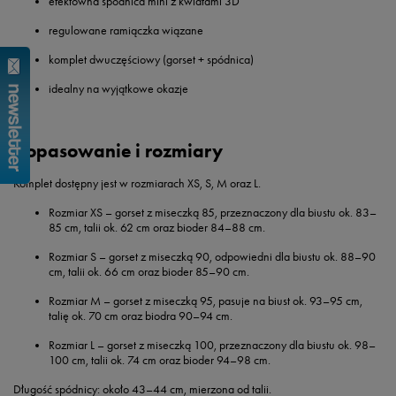
efektowna spódnica mini z kwiatami 3D
regulowane ramiączka wiązane
komplet dwuczęściowy (gorset + spódnica)
idealny na wyjątkowe okazje
Dopasowanie i rozmiary
Komplet dostępny jest w rozmiarach
XS, S, M oraz L
.
Rozmiar XS
– gorset z miseczką
85
, przeznaczony dla biustu
ok. 83–
85 cm
, talii ok. 62 cm oraz bioder 84–88 cm.
Rozmiar S
– gorset z miseczką
90
, odpowiedni dla biustu
ok. 88–90
cm
, talii ok. 66 cm oraz bioder 85–90 cm.
Rozmiar M
– gorset z miseczką
95
, pasuje na biust
ok. 93–95 cm
,
talię ok. 70 cm oraz biodra 90–94 cm.
Rozmiar L
– gorset z miseczką
100
, przeznaczony dla biustu
ok. 98–
100 cm
, talii ok. 74 cm oraz bioder 94–98 cm.
Długość spódnicy:
około
43–44 cm
, mierzona od talii.