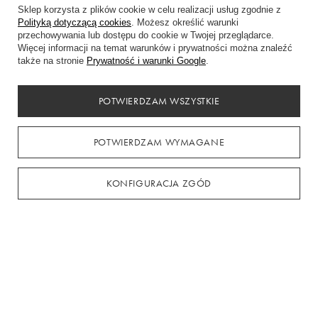
Sklep korzysta z plików cookie w celu realizacji usług zgodnie z
Polityką dotyczącą cookies
. Możesz określić warunki
przechowywania lub dostępu do cookie w Twojej przeglądarce.
Więcej informacji na temat warunków i prywatności można znaleźć
także na stronie
Prywatność i warunki Google
.
POTWIERDZAM WSZYSTKIE
Błękitna sukienka wieczorowa Carmen
Czarna sukienka w
POTWIERDZAM WYMAGANE
rozkloszowana z odkrytymi ramionami
rozkloszowana z od
od
449,00 zł
-
do
549,00 zł
od
449,00 zł
-
do
549,
KONFIGURACJA ZGÓD
Zamówienia
Status zamówienia
Śledzenie przesyłki
Chcę zareklamować produkt