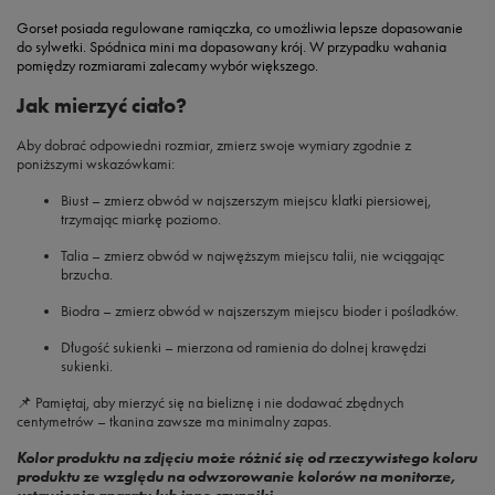
Gorset posiada regulowane ramiączka, co umożliwia lepsze dopasowanie
do sylwetki. Spódnica mini ma dopasowany krój. W przypadku wahania
pomiędzy rozmiarami zalecamy wybór większego.
Jak mierzyć ciało?
Aby dobrać odpowiedni rozmiar, zmierz swoje wymiary zgodnie z
poniższymi wskazówkami:
Biust
– zmierz obwód w najszerszym miejscu klatki piersiowej,
trzymając miarkę poziomo.
Talia
– zmierz obwód w najwęższym miejscu talii, nie wciągając
brzucha.
Biodra
– zmierz obwód w najszerszym miejscu bioder i pośladków.
Długość sukienki
– mierzona od ramienia do dolnej krawędzi
sukienki.
📌 Pamiętaj, aby mierzyć się na bieliznę i nie dodawać zbędnych
centymetrów – tkanina zawsze ma minimalny zapas.
Kolor produktu na zdjęciu może różnić się od rzeczywistego koloru
produktu ze względu na odwzorowanie kolorów na monitorze,