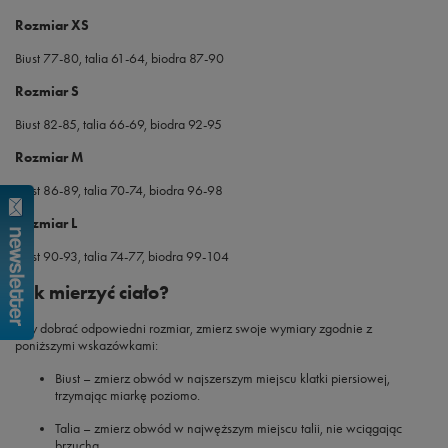
Rozmiar XS
Biust 77-80, talia 61-64, biodra 87-90
Rozmiar S
Biust 82-85, talia 66-69, biodra 92-95
Rozmiar M
Biust 86-89, talia 70-74, biodra 96-98
Rozmiar L
Biust 90-93, talia 74-77, biodra 99-104
Jak mierzyć ciało?
Aby dobrać odpowiedni rozmiar, zmierz swoje wymiary zgodnie z
poniższymi wskazówkami:
Biust
– zmierz obwód w najszerszym miejscu klatki piersiowej,
trzymając miarkę poziomo.
Talia
– zmierz obwód w najwęższym miejscu talii, nie wciągając
brzucha.