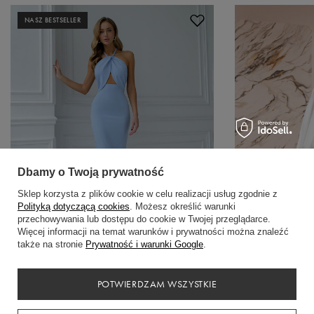
NASZ BESTSELLER
Dbamy o Twoją prywatność
Sklep korzysta z plików cookie w celu realizacji usług zgodnie z
Polityką dotyczącą cookies
. Możesz określić warunki
przechowywania lub dostępu do cookie w Twojej przeglądarce.
Więcej informacji na temat warunków i prywatności można znaleźć
także na stronie
Prywatność i warunki Google
.
Sukienka midi z odkrytymi plecami w kolorze
POTWIERDZAM WSZYSTKIE
błękitnym
439,00 zł