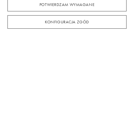
Mleczna sukienka mi
POTWIERDZAM WYMAGANE
399,00 zł
KONFIGURACJA ZGÓD
Zamówienia
Status zamówienia
Śledzenie przesyłki
Chcę zareklamować produkt
Chcę zwrócić produkt
Chcę wymienić towar
Kontakt
Konto
Regulaminy