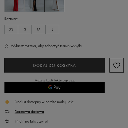
Rozmiar
XS
S
M
L
Wybierz rozmiar, aby zobaczyć termin wysyłki
DODAJ DO KOSZYKA
Możesz kupić także poprzez:
Produkt dostępny w bardzo małej ilości
Darmowa dostawa
14
dni na łatwy zwrot