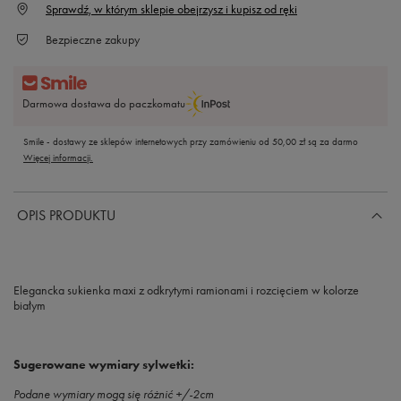
Sprawdź, w którym sklepie obejrzysz i kupisz od ręki
Bezpieczne zakupy
Darmowa dostawa do paczkomatu
Smile - dostawy ze sklepów internetowych przy zamówieniu od
50,00 zł
są za darmo
Więcej informacji.
OPIS PRODUKTU
Elegancka sukienka maxi z odkrytymi ramionami i rozcięciem w kolorze
białym
Sugerowane wymiary sylwetki:
Podane wymiary mogą się różnić +/-2cm