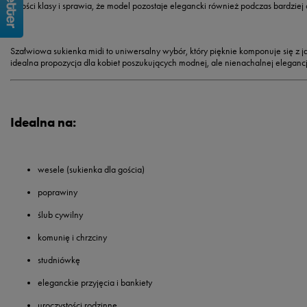
całości klasy i sprawia, że model pozostaje elegancki również podczas bardziej o
Szałwiowa sukienka midi to uniwersalny wybór, który pięknie komponuje się z j
idealna propozycja dla kobiet poszukujących
modnej, ale nienachalnej elegancj
Idealna na:
wesele (sukienka dla gościa)
poprawiny
ślub cywilny
komunię i chrzciny
studniówkę
eleganckie przyjęcia i bankiety
uroczystości rodzinne