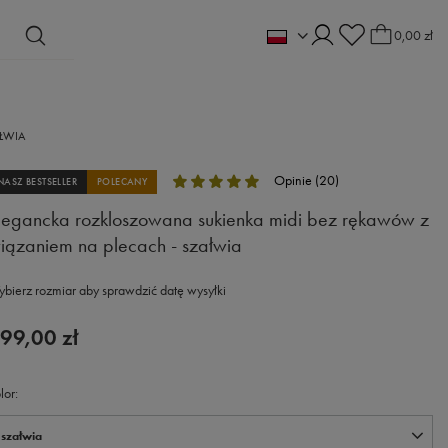
0,00 zł
ŁWIA
Opinie (20)
NASZ BESTSELLER
POLECANY
legancka rozkloszowana sukienka midi bez rękawów z
iązaniem na plecach - szałwia
bierz rozmiar aby sprawdzić datę wysyłki
99,00 zł
lor
szałwia