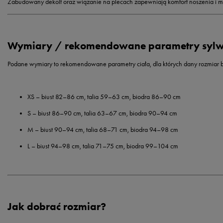
Zabudowany dekolt oraz wiązanie na plecach zapewniają komfort noszenia i 
Wymiary / rekomendowane parametry sylw
Podane wymiary to
rekomendowane parametry ciała
, dla których dany rozmiar
XS
– biust 82–86 cm, talia 59–63 cm, biodra 86–90 cm
S
– biust 86–90 cm, talia 63–67 cm, biodra 90–94 cm
M
– biust 90–94 cm, talia 68–71 cm, biodra 94–98 cm
L
– biust 94–98 cm, talia 71–75 cm, biodra 99–104 cm
Jak dobrać rozmiar?