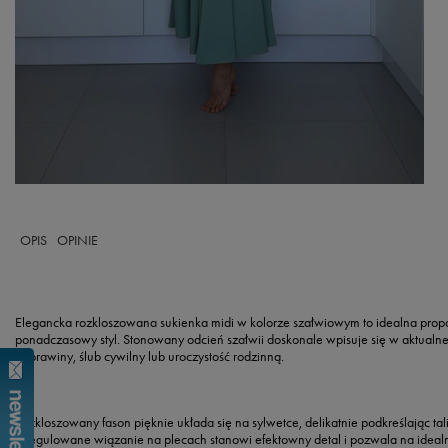
OPIS
OPINIE
Elegancka rozkloszowana sukienka midi w kolorze szałwiowym to idealna propoz
ponadczasowy styl
. Stonowany odcień szałwii doskonale wpisuje się w aktualne 
poprawiny, ślub cywilny lub uroczystość rodzinną
.
Rozkloszowany fason pięknie układa się na sylwetce, delikatnie podkreślając t
a
regulowane wiązanie na plecach
stanowi efektowny detal i pozwala na idea