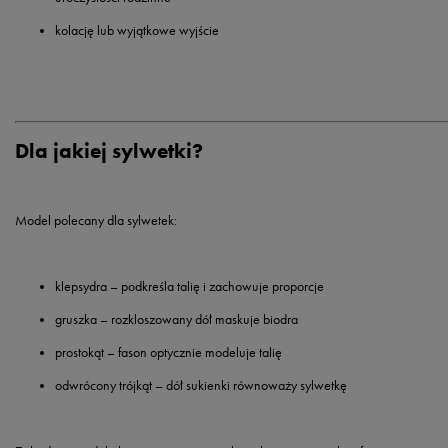
kolację lub wyjątkowe wyjście
Dla jakiej sylwetki?
Model polecany dla sylwetek:
klepsydra
– podkreśla talię i zachowuje proporcje
gruszka
– rozkloszowany dół maskuje biodra
prostokąt
– fason optycznie modeluje talię
odwrócony trójkąt
– dół sukienki równoważy sylwetkę