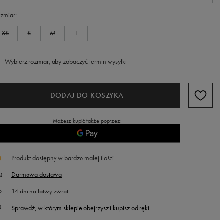
zmiar
XS
S
M
L
Wybierz rozmiar, aby zobaczyć termin wysyłki
DODAJ DO KOSZYKA
Możesz kupić także poprzez:
Produkt dostępny w bardzo małej ilości
Darmowa dostawa
14
dni na łatwy zwrot
Sprawdź, w którym sklepie obejrzysz i kupisz od ręki