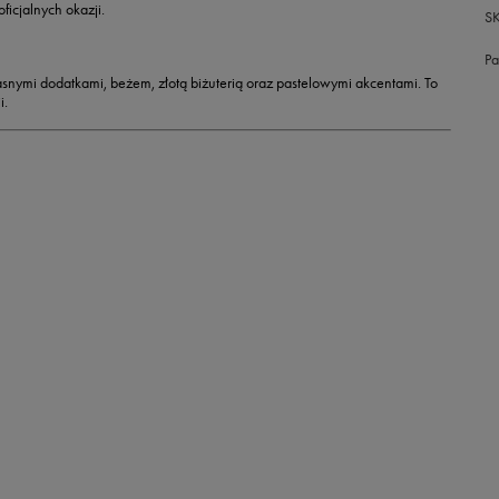
ficjalnych okazji.
S
Pa
asnymi dodatkami, beżem, złotą biżuterią oraz pastelowymi akcentami. To
i
.