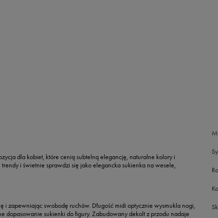
M
S
ycja dla kobiet, które cenią
subtelną elegancję, naturalne kolory i
trendy i świetnie sprawdzi się jako
elegancka sukienka na wesele,
Ro
Ko
alię i zapewniając swobodę ruchów. Długość midi optycznie wysmukla nogi,
Sk
lne dopasowanie sukienki do figury. Zabudowany dekolt z przodu nadaje