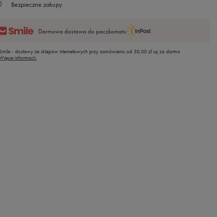
Bezpieczne zakupy
Darmowa dostawa do paczkomatu
Smile - dostawy ze sklepów internetowych przy zamówieniu od
50,00 zł
są za darmo
Więcej informacji.