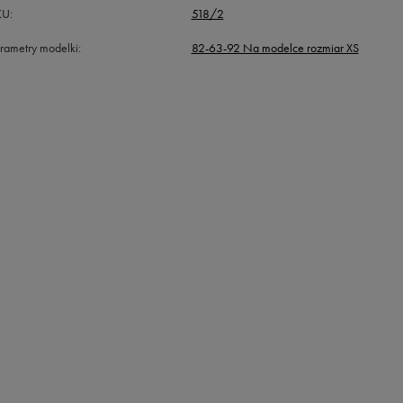
KU
518/2
rametry modelki
82-63-92 Na modelce rozmiar XS