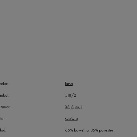
arka
kasa
ymbol
518/2
zmiar
XS
S
M
L
lor
szałwia
ład
65% bawełna, 35% poliester