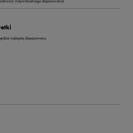
możliwość indywidualnego dopasowania.
etki
 będzie najlepiej dopasowany.