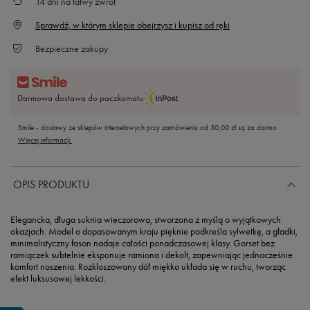
14
dni na łatwy zwrot
Sprawdź, w którym sklepie obejrzysz i kupisz od ręki
Bezpieczne zakupy
Darmowa dostawa do paczkomatu
Smile - dostawy ze sklepów internetowych przy zamówieniu od
50,00 zł
są za darmo
Więcej informacji.
OPIS PRODUKTU
Elegancka, długa suknia wieczorowa, stworzona z myślą o wyjątkowych
okazjach. Model o dopasowanym kroju pięknie podkreśla sylwetkę, a gładki,
minimalistyczny fason nadaje całości ponadczasowej klasy. Gorset bez
ramiączek subtelnie eksponuje ramiona i dekolt, zapewniając jednocześnie
komfort noszenia. Rozkloszowany dół miękko układa się w ruchu, tworząc
efekt luksusowej lekkości.