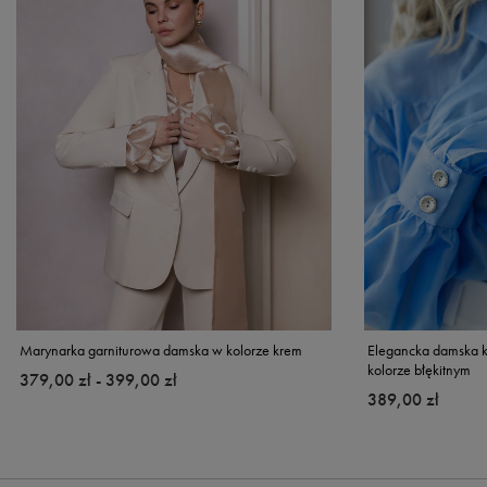
Marynarka garniturowa damska w kolorze krem
Elegancka damska k
kolorze błękitnym
od
379,00 zł
-
do
399,00 zł
389,00 zł