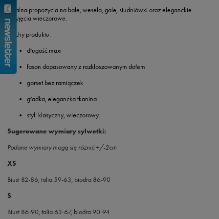
Idealna propozycja na bale, wesela, gale, studniówki oraz eleganckie
przyjęcia wieczorowe.
Cechy produktu:
długość maxi
fason dopasowany z rozkloszowanym dołem
gorset bez ramiączek
gładka, elegancka tkanina
styl: klasyczny, wieczorowy
Sugerowane wymiary sylwetki:
Podane wymiary mogą się różnić +/-2cm
XS
Biust 82-86, talia 59-63, biodra 86-90
S
Biust 86-90, talia 63-67, biodra 90-94