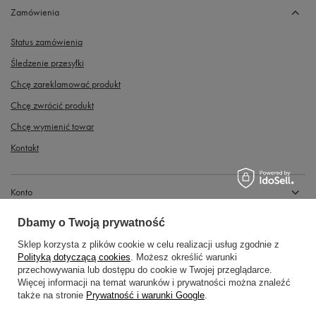
Zamówienia
Status zamówienia
Śledzenie przesyłki
Chcę zareklamować produkt
Chcę zwrócić produkt
Chcę wymienić towar
Kontakt
Konto
Dbamy o Twoją prywatność
Regulaminy
Sklep korzysta z plików cookie w celu realizacji usług zgodnie z
Polityką dotyczącą cookies
. Możesz określić warunki
przechowywania lub dostępu do cookie w Twojej przeglądarce.
Więcej informacji na temat warunków i prywatności można znaleźć
także na stronie
Prywatność i warunki Google
.