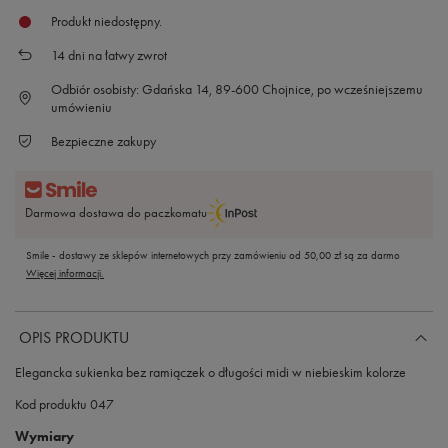
Produkt niedostępny
14
dni na łatwy zwrot
Odbiór osobisty: Gdańska 14, 89-600 Chojnice, po wcześniejszemu
umówieniu
Bezpieczne zakupy
Darmowa dostawa do paczkomatu
Smile - dostawy ze sklepów internetowych przy zamówieniu od
50,00 zł
są za darmo
Więcej informacji.
OPIS PRODUKTU
Elegancka sukienka bez ramiączek o długości midi w niebieskim kolorze
Kod produktu 047
Wymiary