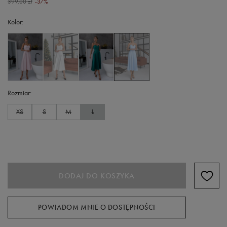
399,00 zł
-37%
Kolor
Rozmiar
XS
S
M
L
DODAJ DO KOSZYKA
POWIADOM MNIE O DOSTĘPNOŚCI