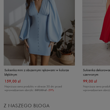
Sukienka mini z obszernymi rękawami w kolorze
Sukienka dekorowan
błękitnym
czerwonym
159,00 zł
99,00 zł
Najniższa cena produktu w okresie 30 dni przed
Najniższa cena produk
wprowadzeniem obniżki:
389,00 zł
-59%
wprowadzeniem obniż
Z NASZEGO BLOGA