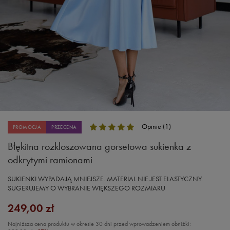
Opinie (1)
PROMOCJA
PRZECENA
Błękitna rozkloszowana gorsetowa sukienka z
odkrytymi ramionami
SUKIENKI WYPADAJĄ MNIEJSZE. MATERIAL NIE JEST ELASTYCZNY.
SUGERUJEMY O WYBRANIE WIĘKSZEGO ROZMIARU
249,00 zł
Najniższa cena produktu w okresie 30 dni przed wprowadzeniem obniżki: