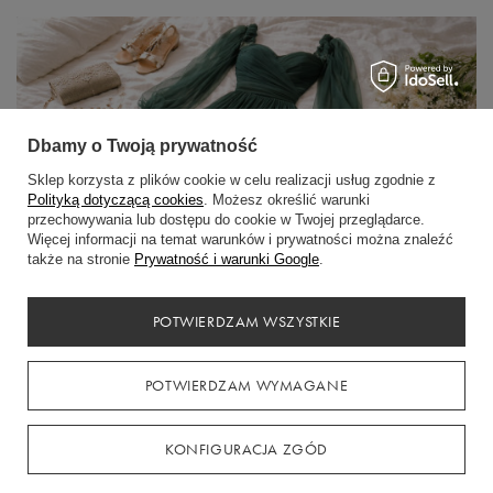
Dbamy o Twoją prywatność
Sklep korzysta z plików cookie w celu realizacji usług zgodnie z
Polityką dotyczącą cookies
. Możesz określić warunki
przechowywania lub dostępu do cookie w Twojej przeglądarce.
Więcej informacji na temat warunków i prywatności można znaleźć
także na stronie
Prywatność i warunki Google
.
POTWIERDZAM WSZYSTKIE
Czy sukienki z gorsetem są znowu modne? Odpowiadamy!
Odkryj, czy sukienki gorsetowe są modne w 2026 roku! Sprawdź najnowsze
POTWIERDZAM WYMAGANE
trendy, fasony i stylizacje na co dzień oraz wielkie wyjścia. Znajdź idealną
sukienkę gorsetową i podkreśl swoją sylwetkę z klasą.
KONFIGURACJA ZGÓD
CZYTAJ WIĘCEJ