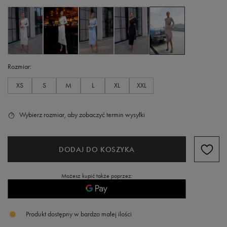
Rozmiar
XS
S
M
L
XL
XXL
Wybierz rozmiar, aby zobaczyć termin wysyłki
DODAJ DO KOSZYKA
Możesz kupić także poprzez:
Produkt dostępny w bardzo małej ilości