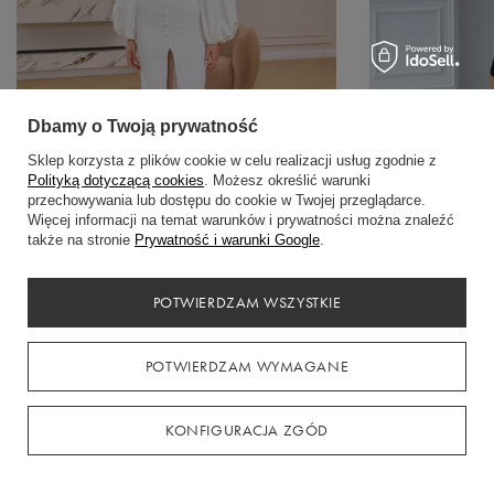
Dbamy o Twoją prywatność
Sklep korzysta z plików cookie w celu realizacji usług zgodnie z
Polityką dotyczącą cookies
. Możesz określić warunki
przechowywania lub dostępu do cookie w Twojej przeglądarce.
Sukienka midi z odk
Więcej informacji na temat warunków i prywatności można znaleźć
czarnym
także na stronie
Prywatność i warunki Google
.
439,00 zł
Mleczna sukienka midi z bufiastymi rękawami
POTWIERDZAM WSZYSTKIE
399,00 zł
POTWIERDZAM WYMAGANE
Zamówienia
KONFIGURACJA ZGÓD
Status zamówienia