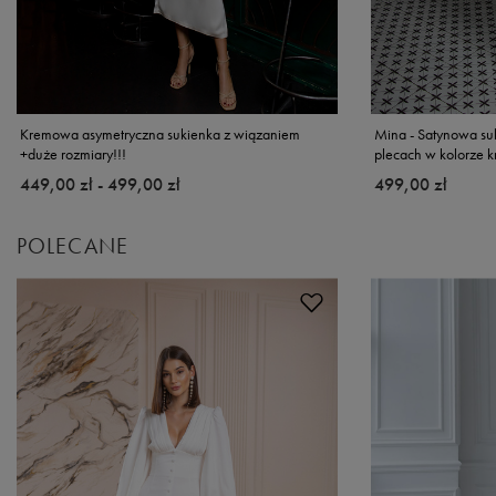
Kremowa asymetryczna sukienka z wiązaniem
Mina - Satynowa su
+duże rozmiary!!!
plecach w kolorze
od
449,00 zł
-
do
499,00 zł
499,00 zł
POLECANE