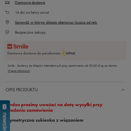
Darmowa dostawa
14
dni na łatwy zwrot
Sprawdź, w którym sklepie obejrzysz i kupisz od ręki
Bezpieczne zakupy
Darmowa dostawa do paczkomatu
Smile - dostawy ze sklepów internetowych przy zamówieniu od
50,00 zł
są za darmo
Więcej informacji.
OPIS PRODUKTU
Bardzo prosimy uważać na datę wysyłki przy
składaniu zamówienia
Asymetryczna sukienka z wiązaniem