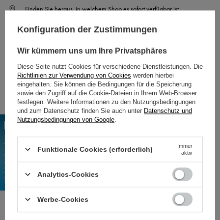
Finden Sie heraus, in welchem Shop es sofort verfügbar ist
Sicher einkaufen
Konfiguration der Zustimmungen
Wir kümmern uns um Ihre Privatsphäres
Kostenlose Lieferung an paketmaschine
Diese Seite nutzt Cookies für verschiedene Dienstleistungen. Die
Richtlinien zur Verwendung von Cookies
werden hierbei
Smile - Lieferungen von Online-Shops sind bei einer Bestellung von
€11.63
kostenlos
eingehalten. Sie können die Bedingungen für die Speicherung
Mehr Informationen.
sowie den Zugriff auf die Cookie-Dateien in Ihrem Web-Browser
festlegen. Weitere Informationen zu den Nutzungsbedingungen
und zum Datenschutz finden Sie auch unter
Datenschutz und
Nutzungsbedingungen von Google
.
OPIS PRODUKTU
Wym
iary
Immer
Funktionale Cookies (erforderlich)
aktiv
Die angegebenen Maße können um +/-2cm variieren
Analytics-Cookies
Größe XS
Oberweite 77-80, Taille 61-64, Hüfte 87-90
Werbe-Cookies
Größe S