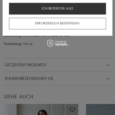
Oberweite 82-85, Taille 66-69, Hüfte 92-95
ICH BESTÄTIGE ALLE
Größe M
Oberweite 86-89, Taille 70-74, Hüfte 96-98
ERFORDERLICH BESTÄTIGEN
Größe L
Brustumfang 90-93, Taille 74-77, Hüfte 99-104
Produktlänge 114 cm
SZCZEGÓŁY PRODUKTU
KUNDENREZENSIONEN
(0)
SIEHE AUCH