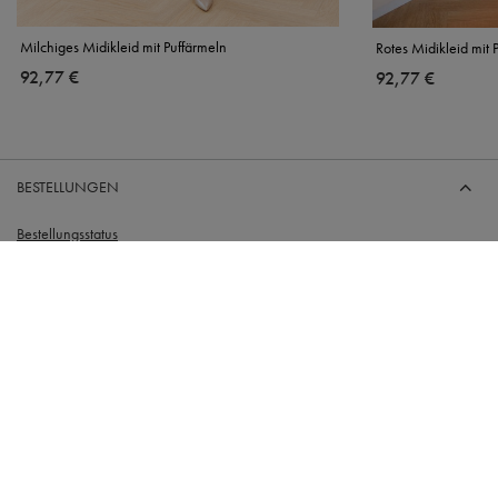
Milchiges Midikleid mit Puffärmeln
Rotes Midikleid mit 
92,77 €
92,77 €
BESTELLUNGEN
Bestellungsstatus
Track-Paket
Ich möchte die Ware reklamieren
Ich möchte die Ware zurückgeben
Ich möchte die Ware umtauschen
Kontakt
Konto