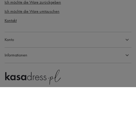
Ich möchte die Ware zurückgeben
Ich möchte die Ware umtauschen
Kontakt
Konto
Informationen
Gdańska 14, 89-600 Chojnice
+48794441969
kasadress.info@gmail.com