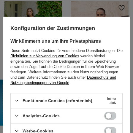
Konfiguration der Zustimmungen
Wir kümmern uns um Ihre Privatsphäres
Diese Seite nutzt Cookies für verschiedene Dienstleistungen. Die
Richtlinien zur Verwendung von Cookies
werden hierbei
eingehalten. Sie können die Bedingungen für die Speicherung
sowie den Zugriff auf die Cookie-Dateien in Ihrem Web-Browser
festlegen. Weitere Informationen zu den Nutzungsbedingungen
und zum Datenschutz finden Sie auch unter
Datenschutz und
Hübsches langes ausgestelltes
Schwarzes ausgestelltes Midikleid
Nutzungsbedingungen von Google
.
Kleid mit langen Ärmeln -
mit Büffeln
Himbeere
139,14 €
115,91 €
Immer
Funktionale Cookies (erforderlich)
aktiv
Analytics-Cookies
Werbe-Cookies