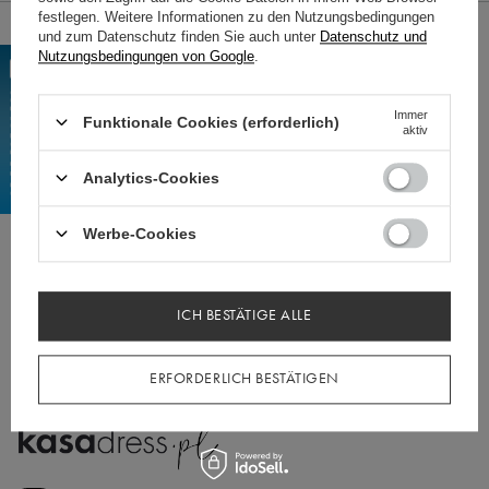
festlegen. Weitere Informationen zu den Nutzungsbedingungen
BESTELLUNGEN
und zum Datenschutz finden Sie auch unter
Datenschutz und
Nutzungsbedingungen von Google
.
Bestellungsstatus
Track-Paket
Immer
Funktionale Cookies (erforderlich)
aktiv
Ich möchte die Ware reklamieren
Ich möchte die Ware zurückgeben
Analytics-Cookies
Ich möchte die Ware umtauschen
Werbe-Cookies
Kontakt
Konto
ICH BESTÄTIGE ALLE
Informationen
ERFORDERLICH BESTÄTIGEN