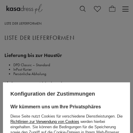
LISTE DER LIEFERFORMEN
LISTE DER LIEFERFORMEN
Lieferung bis zur Haustür
DPD Classic – Standard
InPost Kurier
Persönliche Abholung
Lieferung zum Abholpunkt
Konfiguration der Zustimmungen
DPD Abholung am Abholpunkt
ORLEN Paczka Smile
InPost-Paketautomaten
Wir kümmern uns um Ihre Privatsphäres
Diese Seite nutzt Cookies für verschiedene Dienstleistungen. Die
Richtlinien zur Verwendung von Cookies
werden hierbei
eingehalten. Sie können die Bedingungen für die Speicherung
sowie den Zugriff auf die Cookie-Dateien in Ihrem Web-Browser