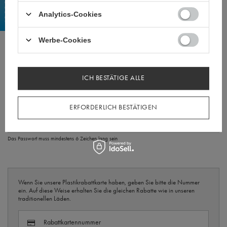
Rechnung für andere Daten
Land:
Polska
Optional
Analytics-Cookies
Land:
Polska
Werbe-Cookies
Shop-Konto
Benutzername
ICH BESTÄTIGE ALLE
Das Login muss mindestens 3 und maximal 40 Zeichen enthalten. Sie können Buchstaben, Zahlen
und Symbole verwenden @ . - _
ERFORDERLICH BESTÄTIGEN
Passwort
Passwort anzeigen
Das Passwort muss mindestens 6 Zeichen lang sein
+48
Wenn Sie unsere Plastikrabattkarte haben, geben Sie bitte die Nummer
ein. Auf diese Weise erhalten Sie die gleichen Rabatte wie in unseren
traditionellen Läden.
Rabattkartennummer