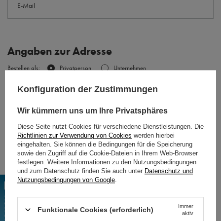
E-Mail
Angaben zur Adresse
Bestellen als:
Privatperson
Unternehmen
Konfiguration der Zustimmungen
Land:
Polska
Wir kümmern uns um Ihre Privatsphäres
Vorname
Nachname
Diese Seite nutzt Cookies für verschiedene Dienstleistungen. Die
Richtlinien zur Verwendung von Cookies
werden hierbei
eingehalten. Sie können die Bedingungen für die Speicherung
sowie den Zugriff auf die Cookie-Dateien in Ihrem Web-Browser
Straße
Hausnummer
festlegen. Weitere Informationen zu den Nutzungsbedingungen
und zum Datenschutz finden Sie auch unter
Datenschutz und
Nutzungsbedingungen von Google
.
Postleitzahl
Ort
Immer
Funktionale Cookies (erforderlich)
aktiv
Lieferung an eine andere Adresse
Optional