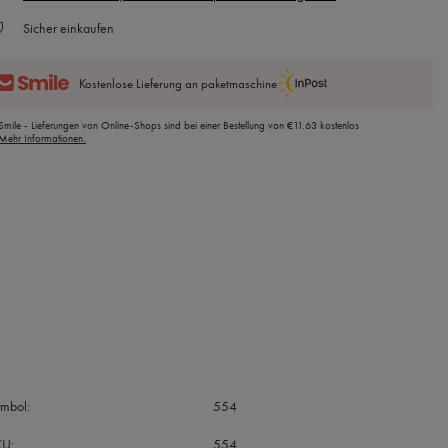
Sicher einkaufen
Kostenlose Lieferung an paketmaschine
Smile - Lieferungen von Online-Shops sind bei einer Bestellung von
€11.63
kostenlos
Mehr Informationen.
ymbol
554
KU
554