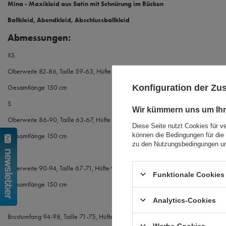
Mina - Maxikleid aus Satin mit Schnürung im Rücken
Ballkleid, Abendkleid, Abschlussballkleid
Abmessungen:
XS
Oberweite 82-86, Taille 59-63, Hüfte 86-90
Konfiguration der Z
Gesamtlänge 150 cm
S
Wir kümmern uns um Ihr
Oberweite 86-90, Taille 63-67, Hüfte 90-94
Diese Seite nutzt Cookies für v
können die Bedingungen für die 
Gesamtlänge 150 cm
zu den Nutzungsbedingungen un
M
Oberweite 90-94, Taille 67-71, Hüfte 94-98
Funktionale Cookies 
Gesamtlänge 150 cm
Analytics-Cookies
L
Brustumfang 94-98, Taille 71-75, Hüfte 98-104
Werbe-Cookies