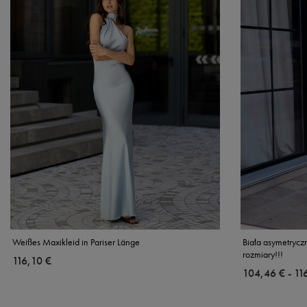
Weißes Maxikleid in Pariser Länge
Biała asymetrycz
rozmiary!!!
116,10 €
ab
104,46 €
-
bis
11