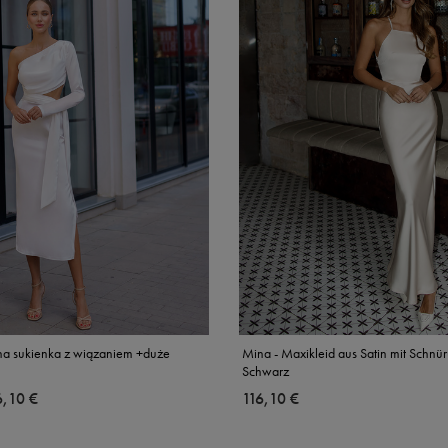
na sukienka z wiązaniem +duże
Mina - Maxikleid aus Satin mit Schnü
Schwarz
6,10 €
116,10 €