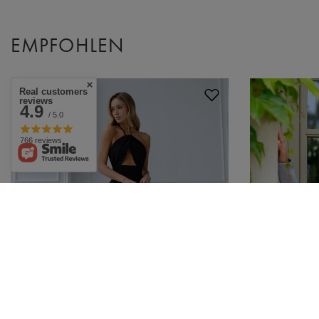
EMPFOHLEN
Real customers
reviews
4.9
/ 5.0
766 reviews