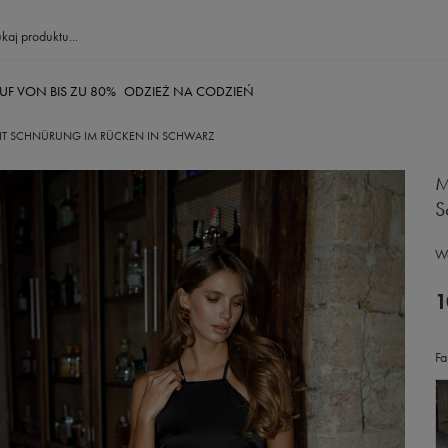
UF VON BIS ZU 80%
ODZIEŻ NA CODZIEŃ
 MIT SCHNÜRUNG IM RÜCKEN IN SCHWARZ
M
S
Wä
1
Fa