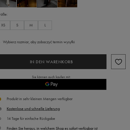
röße
XS
S
M
L
Wybierz rozmiar, aby zobaczyć termin wysyłki
IN DEN WARENKORB
Sie können auch kaufen mit:
Produkt in sehr kleinen Mengen verfügbar
Kostenlose und schnelle Lieferung
14
Tage für einfache Rückgabe
Finden Sie heraus, in welchem Shop es sofort verfügbar ist