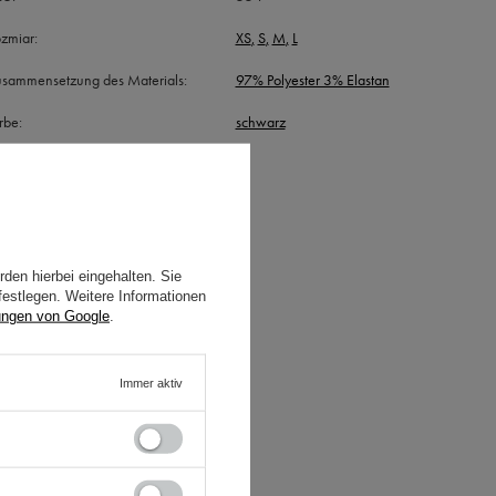
zmiar
XS
S
M
L
sammensetzung des Materials
97% Polyester 3% Elastan
rbe
schwarz
den hierbei eingehalten. Sie
festlegen. Weitere Informationen
ungen von Google
.
Immer aktiv