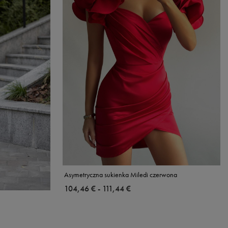
Asymetryczna sukienka Miledi czerwona
ab
104,46 €
-
bis
111,44 €