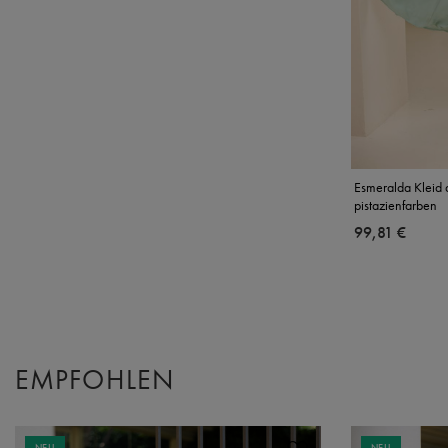
Esmeralda Kleid 
pistazienfarben
99,81 €
EMPFOHLEN
NEU
NEU