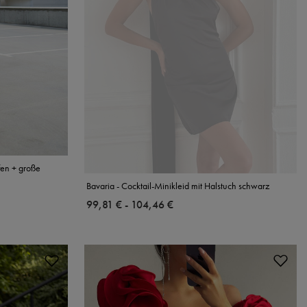
fen + große
Bavaria - Cocktail-Minikleid mit Halstuch schwarz
ab
99,81 €
-
bis
104,46 €