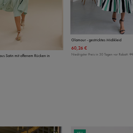
Glamour - gestricktes Midikleid
60,26 €
Niedrigster Preis in 30 Tagen vor Rabatt:
99
aus Satin mit offenem Rücken in
NEU