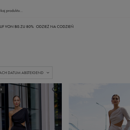
UF VON BIS ZU 80%
ODZIEŻ NA CODZIEŃ
 ÄNDERN
ACH DATUM ABSTEIGEND
ER