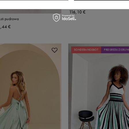
Langes Kleid Asti Milch
116,10 €
Asti pudrowa
1,44 €
SONDERANGEBOT
PREISREDUZIERUN