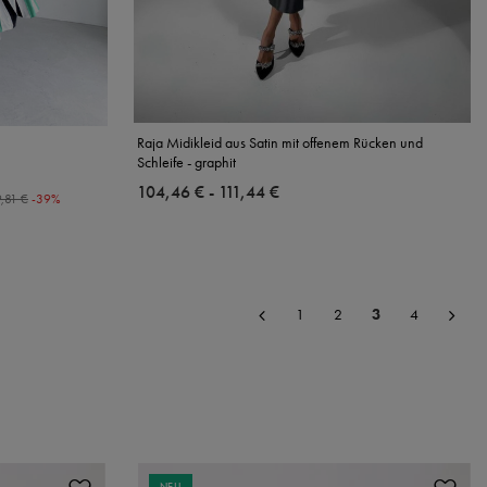
Raja Midikleid aus Satin mit offenem Rücken und
Schleife - graphit
ab
104,46 €
-
bis
111,44 €
,81 €
-39%
1
2
3
4
NEU