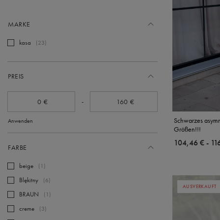
MARKE
kasa
23
PREIS
-
€
€
Schwarzes asymme
Anwenden
Größen!!!
ab
104,46 €
-
bis
11
FARBE
beige
1
Blękitny
6
AUSVERKAUFT
BRAUN
1
creme
3