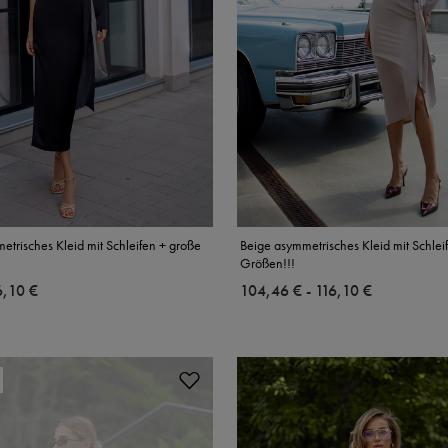
trisches Kleid mit Schleifen + große
Beige asymmetrisches Kleid mit Schlei
Größen!!!
6,10 €
ab
104,46 €
-
bis
116,10 €