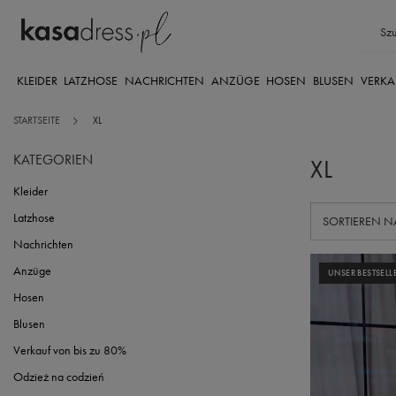
KLEIDER
LATZHOSE
NACHRICHTEN
ANZÜGE
HOSEN
BLUSEN
VERKA
STARTSEITE
XL
KATEGORIEN
XL
Kleider
Latzhose
SORTIERUNG
SORTIEREN N
Nachrichten
Anzüge
UNSER BESTSELL
Hosen
Blusen
Verkauf von bis zu 80%
Odzież na codzień