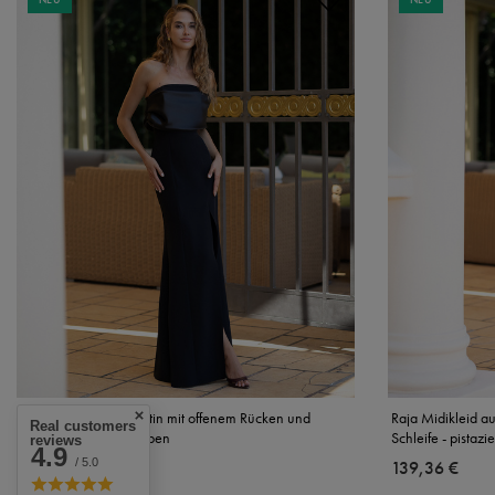
Raja Midikleid aus Satin mit offenem Rücken und
Raja Midikleid a
Real customers
Schleife - pistazienfarben
Schleife - pistaz
reviews
4.9
/ 5.0
139,36 €
139,36 €