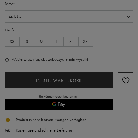
Farbe
Mokka
Größe
XS
S
M
L
XL
XXL
Wybierz rozmiar, aby zobaczyć termin wysyłki
IN DEN WARENKORB
Sie können auch kaufen mit:
Produkt in sehr kleinen Mengen verfügbar
Kostenlose und schnelle Lieferung