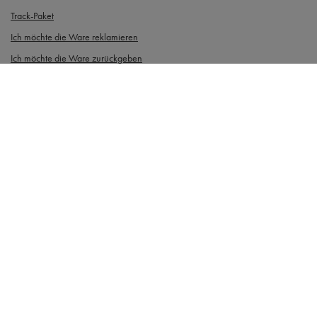
Track-Paket
Ich möchte die Ware reklamieren
Ich möchte die Ware zurückgeben
Ich möchte die Ware umtauschen
Kontakt
Konto
Informationen
Gdańska 14, 89-600 Chojnice