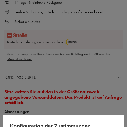
14
Tage für einfache Rückgabe
Finden Sie heraus, in welchem Shop es sofort verfügbar ist
Sicher einkaufen
Kostenlose Lieferung an paketmaschine
Smile - Lieferungen von Online-Shops sind bei einer Bestellung von
€11.63
kostenlos
Mehr Informationen.
OPIS PRODUKTU
Bitte achten Sie auf das in der Größenauswahl
angegebene Versanddatum. Das Produkt ist auf Anfrage
erhältlich!
Abmessungen
Die angegebenen Maße können um +/-2cm variieren
Konfiguration der Zustimmungen