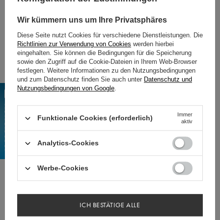
Größe XS
Wir kümmern uns um Ihre Privatsphäres
taille 61-64, Hüfte 87-90
Diese Seite nutzt Cookies für verschiedene Dienstleistungen. Die
Länge 114/88
Richtlinien zur Verwendung von Cookies
werden hierbei
Größe S
eingehalten. Sie können die Bedingungen für die Speicherung
sowie den Zugriff auf die Cookie-Dateien in Ihrem Web-Browser
taille 66-69, Hüfte 92-95
festlegen. Weitere Informationen zu den Nutzungsbedingungen
und zum Datenschutz finden Sie auch unter
Datenschutz und
Länge 114/88
Nutzungsbedingungen von Google
.
Größe M
taille 70-74, Hüfte 96-98
Immer
Funktionale Cookies (erforderlich)
aktiv
Länge 114/88
Analytics-Cookies
Größe L
taille 74-77, Hüfte 99-104
Werbe-Cookies
Länge 114/88
ICH BESTÄTIGE ALLE
SZCZEGÓŁY PRODUKTU