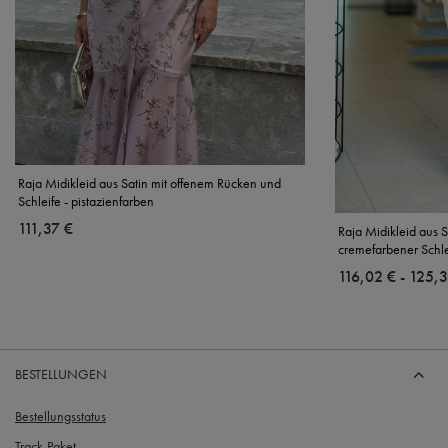
Raja Midikleid aus Satin mit offenem Rücken und
Schleife - pistazienfarben
111,37 €
Raja Midikleid aus 
cremefarbener Schle
ab
116,02 €
-
bis
125,3
BESTELLUNGEN
Bestellungsstatus
Track-Paket