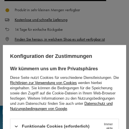
Produkt in sehr kleinen Mengen verfügbar
Kostenlose und schnelle Lieferung
14
Tage für einfache Rückgabe
Finden Sie heraus, in welchem Shop es sofort verfügbar ist
Sicher einkaufen
Konfiguration der Zustimmungen
Wir kümmern uns um Ihre Privatsphäres
Kostenlose Lieferung an paketmaschine
Diese Seite nutzt Cookies für verschiedene Dienstleistungen. Die
Smile - Lieferungen von Online-Shops sind bei einer Bestellung von
€11.63
kostenlos
Richtlinien zur Verwendung von Cookies
werden hierbei
Mehr Informationen.
eingehalten. Sie können die Bedingungen für die Speicherung
sowie den Zugriff auf die Cookie-Dateien in Ihrem Web-Browser
festlegen. Weitere Informationen zu den Nutzungsbedingungen
und zum Datenschutz finden Sie auch unter
Datenschutz und
OPIS PRODUKTU
Nutzungsbedingungen von Google
.
Raja Midikleid
Die ungewöhnliche Kombination aus Stehkragen und freiliegendem Rücken
Immer
Funktionale Cookies (erforderlich)
aktiv