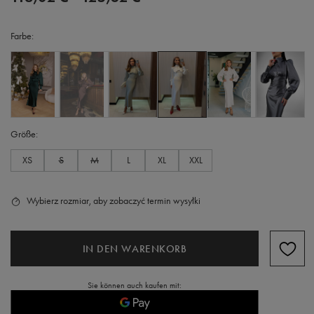
Farbe
Größe
XS
S
M
L
XL
XXL
Wybierz rozmiar, aby zobaczyć termin wysyłki
IN DEN WARENKORB
Sie können auch kaufen mit: