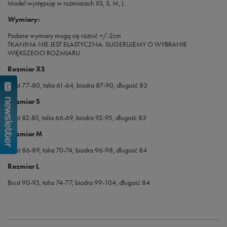
Model występuję w rozmiarach XS, S, M, L
Wymiary:
Podane wymiary mogą się różnić +/-2cm
TKANINA NIE JEST ELASTYCZNA. SUGERUJEMY O WYBRANIE
WIĘKSZEGO ROZMIARU
Rozmiar XS
Biust 77-80, talia 61-64, biodra 87-90, długość 83
Rozmiar S
Biust 82-85, talia 66-69, biodra 92-95, długość 83
Rozmiar M
Biust 86-89, talia 70-74, biodra 96-98, długość 84
Rozmiar L
Biust 90-93, talia 74-77, biodra 99-104, długość 84