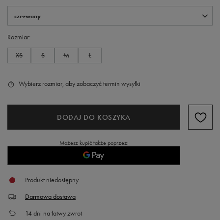
czerwony
Rozmiar
XS
S
M
L
Wybierz rozmiar, aby zobaczyć termin wysyłki
DODAJ DO KOSZYKA
Możesz kupić także poprzez:
Produkt niedostępny
Darmowa dostawa
14
dni na łatwy zwrot