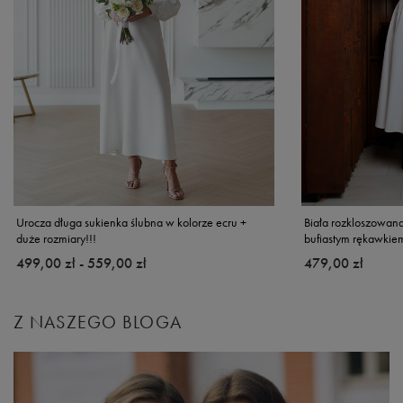
Urocza długa sukienka ślubna w kolorze ecru +
Biała rozkloszowana
duże rozmiary!!!
bufiastym rękawkie
od
499,00 zł
-
do
559,00 zł
479,00 zł
Z NASZEGO BLOGA