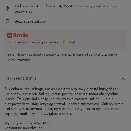
Odbiór osobisty: Gdańska 14, 89-600 Chojnice, po wcześniejszemu
umówieniu
Bezpieczne zakupy
Darmowa dostawa do paczkomatu
Smile - dostawy ze sklepów internetowych przy zamówieniu od
50,00 zł
są za darmo
Więcej informacji.
OPIS PRODUKTU
Sukienka o krótkim kroju, posiada obszerne rękawy oraz trójkątny dekolt
umiejscowiony z tyłu. Sukienka mini jest wykonana z materiału wysokiej
jakości. Trójkątny dekolt z tyłu to wyjątkowa cecha tej sukienki. Jest to
nietypowy detal, który przyciąga wzrok i dodaje zmysłowości. Sukienka mini
z obszernymi rękawami i trójkątnym dekoltem z tyłu może być idealna na
imprezy, randki czy inne wyjątkowe okazje.
Wymiary modelki: 82-60-90
Rozmiar na modelce: XS