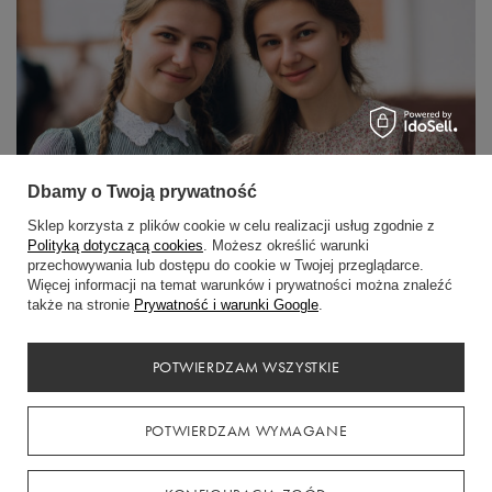
Dbamy o Twoją prywatność
Sklep korzysta z plików cookie w celu realizacji usług zgodnie z
Polityką dotyczącą cookies
. Możesz określić warunki
przechowywania lub dostępu do cookie w Twojej przeglądarce.
Stylowe powitanie szkoły – modne sukienki na rozpoczęcie roku
Więcej informacji na temat warunków i prywatności można znaleźć
szkolnego
także na stronie
Prywatność i warunki Google
.
Stylowe powitanie szkoły zaczyna się od odpowiedniego stroju! Sprawdź,
jakie sukienki na rozpoczęcie roku szkolnego są teraz modne, jakie kolory
POTWIERDZAM WSZYSTKIE
królują na apelach i które fasony najlepiej podkreślą sylwetkę.
CZYTAJ WIĘCEJ
POTWIERDZAM WYMAGANE