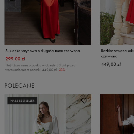
Sukienka satynowa o długości maxi czerwona
Rozkloszowana suki
czerwona
299,00 zł
449,00 zł
Najniższa cena produktu w okresie 30 dni przed
wprowadzeniem obniżki:
449,00 zł
-33%
POLECANE
NASZ BESTSELLER