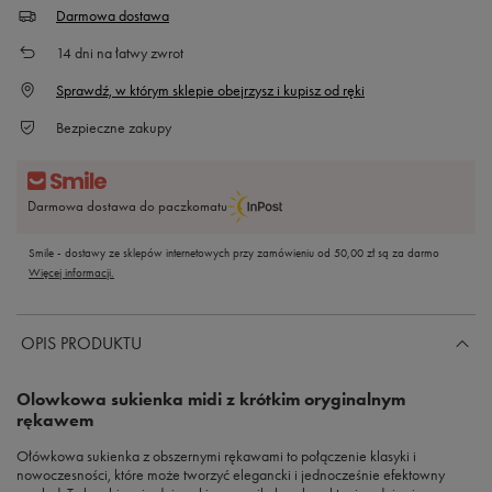
Darmowa dostawa
14
dni na łatwy zwrot
Sprawdź, w którym sklepie obejrzysz i kupisz od ręki
Bezpieczne zakupy
Darmowa dostawa do paczkomatu
Smile - dostawy ze sklepów internetowych przy zamówieniu od
50,00 zł
są za darmo
Więcej informacji.
OPIS PRODUKTU
Olowkowa sukienka midi z krótkim oryginalnym
rękawem
Ołówkowa sukienka z obszernymi rękawami to połączenie klasyki i
nowoczesności, które może tworzyć elegancki i jednocześnie efektowny