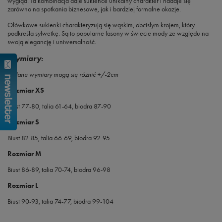
wygląd. Ta kombinacja daje sukience unikalny charakter i nadaje się
zarówno na spotkania biznesowe, jak i bardziej formalne okazje.
Ołówkowe sukienki charakteryzują się wąskim, obcisłym krojem, który
podkreśla sylwetkę. Są to popularne fasony w świecie mody ze względu na
swoją elegancję i uniwersalność.
Wymiary
:
Podane wymiary mogą się różnić +/-2cm
Rozmiar XS
Biust 77-80, talia 61-64, biodra 87-90
Rozmiar S
Biust 82-85, talia 66-69, biodra 92-95
Rozmiar M
Biust 86-89, talia 70-74, biodra 96-98
Rozmiar L
Biust 90-93, talia 74-77, biodra 99-104