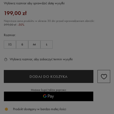
Wybierz rozmiar aby sprawdzić datę wysyłki
199,00 zł
Najniższa cena produktu w okresie 30 dni przed wprowadzeniem obniżki:
399,00 zł
-50%
Rozmiar
XS
S
M
L
Wybierz rozmiar, aby zobaczyć termin wysyłki
DODAJ DO KOSZYKA
Możesz kupić także poprzez:
Produkt dostępny w bardzo małej ilości