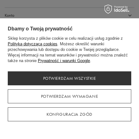
Konto
Dbamy o Twoją prywatność
Regulaminy
Sklep korzysta z plików cookie w celu realizacji usług zgodnie z
Polityką dotyczącą cookies
. Możesz określić warunki
przechowywania lub dostępu do cookie w Twojej przeglądarce.
Więcej informacji na temat warunków i prywatności można znaleźć
także na stronie
Prywatność i warunki Google
.
POTWIERDZAM WSZYSTKIE
Gdańska 14, 89-600 Chojnice
+48794441969
POTWIERDZAM WYMAGANE
kasadress.info@gmail.com
KONFIGURACJA ZGÓD
W sklepie prezentujemy ceny brutto (z VAT).