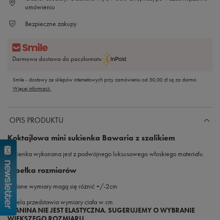
umówieniu
Bezpieczne zakupy
Darmowa dostawa do paczkomatu
Smile - dostawy ze sklepów internetowych przy zamówieniu od
50,00 zł
są za darmo
Więcej informacji.
OPIS PRODUKTU
Koktajlowa mini sukienka Bawaria z szalikiem
Sukienka wykonana jest z podwójnego luksusowego włoskiego materiału.
Tabełka rozmiarów
Podane wymiary mogą się różnić +/-2cm
Tabela przedstawia wymiary ciała w cm
TKANINA NIE JEST ELASTYCZNA. SUGERUJEMY O WYBRANIE
WIĘKSZEGO ROZMIARU.