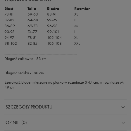
Biust
Talia
Biodra
Rozmiar
78-81
59-63
88-91
XS
82-85
64-68
92-95
S
86-89
69-73
96-98
M
90-93
74-77
99-101
L
94-97
78-81
102-104
XL
98-102
82-85
105-108
XXL
--------------------------------------------------------------
Długość całkowita - 83 cm
Długość szalika - 180 cm
Szerokość bioder mierzone na płasko w rozmiarze S 47 cm, w rozmiarze M
49 cm
SZCZEGÓŁY PRODUKTU
OPINIE
(0)