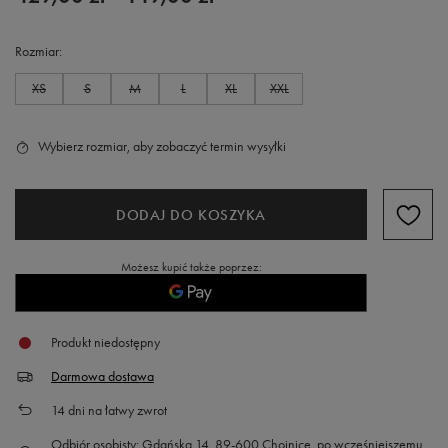
Rozmiar
XS
S
M
L
XL
XXL
Wybierz rozmiar, aby zobaczyć termin wysyłki
DODAJ DO KOSZYKA
Możesz kupić także poprzez:
Produkt niedostępny
Darmowa dostawa
14
dni na łatwy zwrot
Odbiór osobisty: Gdańska 14, 89-600 Chojnice, po wcześniejszemu