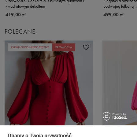
Czerwona sukienka midi z bufiastym rękawem i
Elegancka rozklosz
kwadratowym dekoltem
podwójną falbaną - 
419,00 zł
499,00 zł
POLECANE
CHWILOWO NIEDOSTĘPNY
PROMOCJA
Dbamy o Twoją prywatność