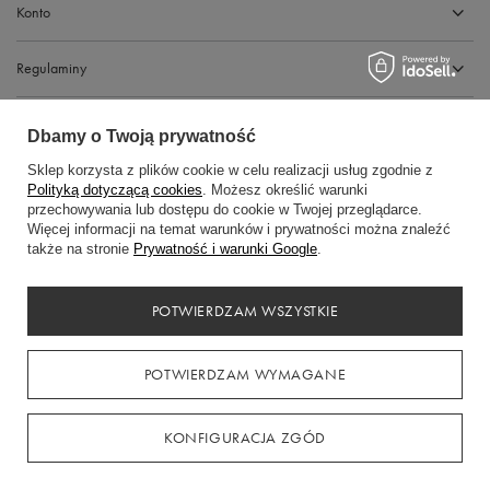
Konto
Regulaminy
Dbamy o Twoją prywatność
Sklep korzysta z plików cookie w celu realizacji usług zgodnie z
Polityką dotyczącą cookies
. Możesz określić warunki
przechowywania lub dostępu do cookie w Twojej przeglądarce.
Więcej informacji na temat warunków i prywatności można znaleźć
także na stronie
Prywatność i warunki Google
.
Gdańska 14, 89-600 Chojnice
+48794441969
POTWIERDZAM WSZYSTKIE
kasadress.info@gmail.com
POTWIERDZAM WYMAGANE
W sklepie prezentujemy ceny brutto (z VAT).
KONFIGURACJA ZGÓD