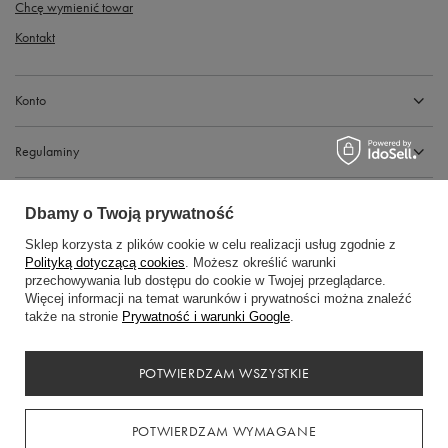
Chcę wymienić towar
Kontakt
Konto
Regulaminy
Dbamy o Twoją prywatność
Sklep korzysta z plików cookie w celu realizacji usług zgodnie z
Polityką dotyczącą cookies
. Możesz określić warunki
przechowywania lub dostępu do cookie w Twojej przeglądarce.
Więcej informacji na temat warunków i prywatności można znaleźć
także na stronie
Prywatność i warunki Google
.
Gdańska 14, 89-600 Chojnice
+48794441969
POTWIERDZAM WSZYSTKIE
kasadress.info@gmail.com
POTWIERDZAM WYMAGANE