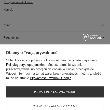
Chcę wymienić towar
Kontakt
Konto
Regulaminy
Dbamy o Twoją prywatność
Sklep korzysta z plików cookie w celu realizacji usług zgodnie z
Polityką dotyczącą cookies
. Możesz określić warunki
przechowywania lub dostępu do cookie w Twojej przeglądarce.
Więcej informacji na temat warunków i prywatności można znaleźć
także na stronie
Prywatność i warunki Google
.
Gdańska 14, 89-600 Chojnice
+48794441969
POTWIERDZAM WSZYSTKIE
kasadress.info@gmail.com
POTWIERDZAM WYMAGANE