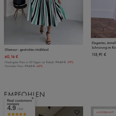
Elegantes, ärmell
Schnürung im Rü
Glamour - gestricktes Midikleid
115,91 €
60,16 €
Niedrigster Preis in 30 Tagen vor Rabatt:
99,65 €
-39%
Normaler Preis:
99,65 €
-40%
EMPFOHLEN
Real customers
reviews
4.9
/ 5.0
AUSVERKAUFT