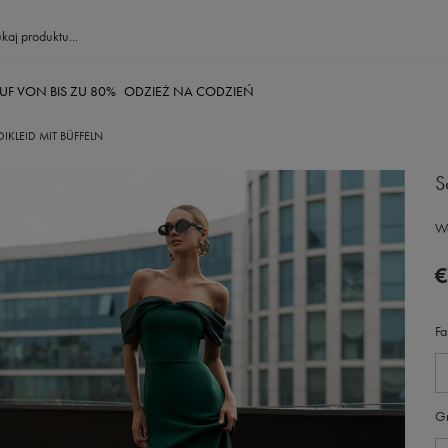
UF VON BIS ZU 80%
ODZIEŻ NA CODZIEŃ
IKLEID MIT BÜFFELN
S
Wä
€
Fa
G