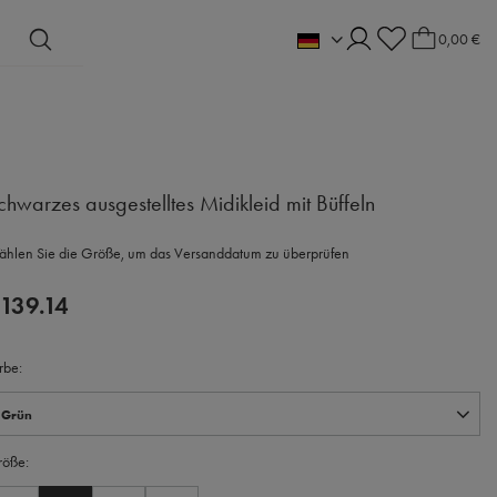
0,00 €
chwarzes ausgestelltes Midikleid mit Büffeln
hlen Sie die Größe, um das Versanddatum zu überprüfen
139.14
rbe
Grün
röße