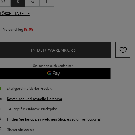
XS
S
M
L
RÖSSENTABELLE
Versand Tag
18.08
IN DEN WARENKORB
Sie können auch kaufen mit:
Maßgeschneidertes Produkt
Kostenlose und schnelle Lieferung
14
Tage für einfache Rückgabe
Finden Sie heraus, in welchem Shop es sofort verfügbar ist
Sicher einkaufen