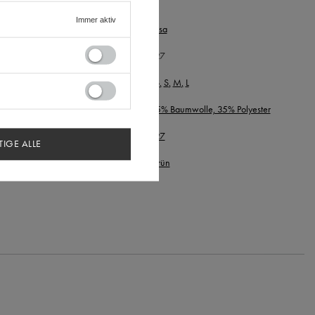
Immer aktiv
arke
kasa
ymbol
627
zmiar
XS
S
M
L
sammensetzung des Materials
65% Baumwolle, 35% Polyester
KU
627
TIGE ALLE
rbe
Grün