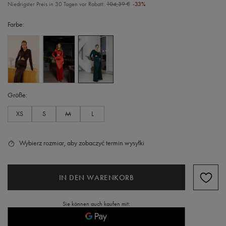
Niedrigster Preis in 30 Tagen vor Rabatt:
104,39 €
-33%
Farbe
Größe
XS
S
M
L
Wybierz rozmiar, aby zobaczyć termin wysyłki
IN DEN WARENKORB
Sie können auch kaufen mit: