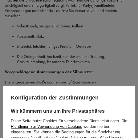
machen die Silhouette schön schlank, während die auffällige Rüsche für
Leichtigkeit und Einzigartigkeit sorgt. Perfekt für Partys, Familienfeiern,
Verabredungen und Abende - es lässt Sie immer stilvoll und feminin
aussehen.
Schnitt:
midi, ausgestellter Saum, tailliert
Ausschnitt:
platz
Material:
leichtes, luftiges Premium-Gewebe
Die Gelegenheit:
hochzeit, standesamtliche Trauung,
Cocktailempfang, besondere Feierlichkeiten
Vorgeschlagene Abmessungen der Silhouette:
Die angegebenen Maße können um +/-2cm variieren
Größe XS
Konfiguration der Zustimmungen
Oberweite 77-80, Taille 61-64, Hüfte 87-90
Wir kümmern uns um Ihre Privatsphäres
Größe S
Diese Seite nutzt Cookies für verschiedene Dienstleistungen. Die
Oberweite 82-85, Taille 66-69, Hüfte 92-95
Richtlinien zur Verwendung von Cookies
werden hierbei
eingehalten. Sie können die Bedingungen für die Speicherung
Größe M
sowie den Zugriff auf die Cookie-Dateien in Ihrem Web-Browser