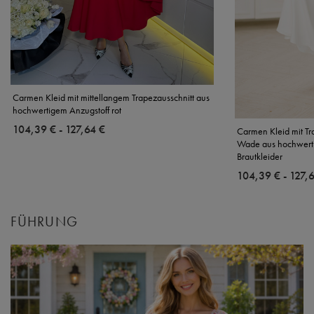
Carmen Kleid mit mittellangem Trapezausschnitt aus
hochwertigem Anzugstoff rot
ab
104,39 €
-
bis
127,64 €
Carmen Kleid mit Tra
Wade aus hochwerti
Brautkleider
ab
104,39 €
-
bis
127,
FÜHRUNG