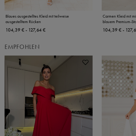
Blaues ausgestelltes Kleid mit teilweise
Carmen Kleid mit mi
ausgestelltem Rücken
blauem Premium-Sto
ab
104,39 €
-
bis
127,64 €
ab
104,39 €
-
bis
127,
EMPFOHLEN