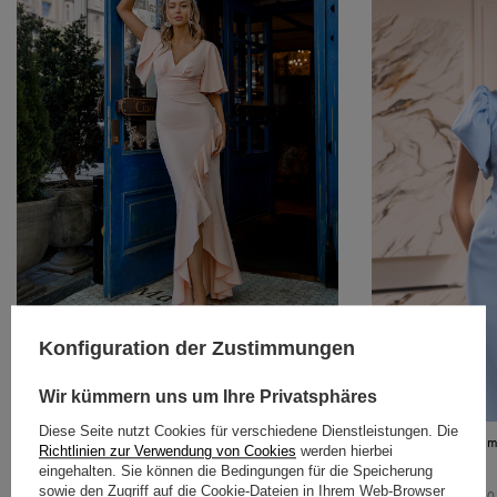
Konfiguration der Zustimmungen
Kleid-hispanische Roza gepudert
92,77 €
Wir kümmern uns um Ihre Privatsphäres
Diese Seite nutzt Cookies für verschiedene Dienstleistungen. Die
Olowka Midikleid mi
Richtlinien zur Verwendung von Cookies
werden hierbei
46,27 €
eingehalten. Sie können die Bedingungen für die Speicherung
sowie den Zugriff auf die Cookie-Dateien in Ihrem Web-Browser
Niedrigster Preis in 30