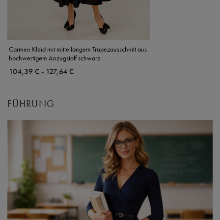
Carmen Kleid mit mittellangem Trapezausschnitt aus
hochwertigem Anzugstoff schwarz
ab
104,39 €
-
bis
127,64 €
FÜHRUNG