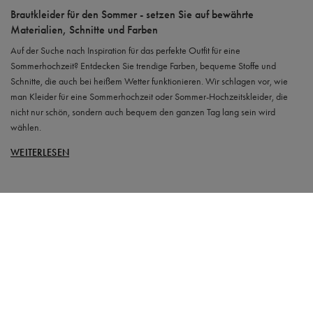
Brautkleider für den Sommer - setzen Sie auf bewährte
Materialien, Schnitte und Farben
Auf der Suche nach Inspiration für das perfekte Outfit für eine
Sommerhochzeit? Entdecken Sie trendige Farben, bequeme Stoffe und
Schnitte, die auch bei heißem Wetter funktionieren. Wir schlagen vor, wie
man Kleider für eine Sommerhochzeit oder Sommer-Hochzeitskleider, die
nicht nur schön, sondern auch bequem den ganzen Tag lang sein wird
wählen.
WEITERLESEN
BESTELLUNGEN
Bestellungsstatus
Track-Paket
Ich möchte die Ware reklamieren
Ich möchte die Ware zurückgeben