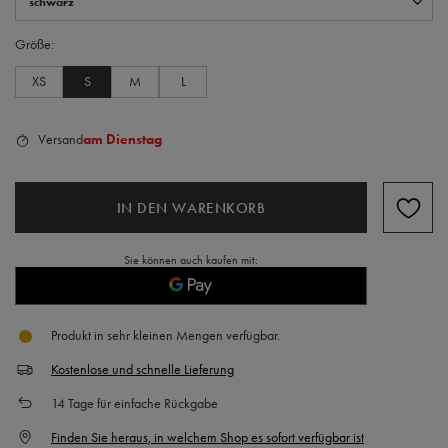
schwarz
Größe
XS
S
M
L
Versand
am Dienstag
IN DEN WARENKORB
Sie können auch kaufen mit:
Produkt in sehr kleinen Mengen verfügbar
Kostenlose und schnelle Lieferung
14
Tage für einfache Rückgabe
Finden Sie heraus, in welchem Shop es sofort verfügbar ist