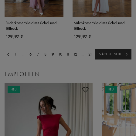
Puderkorsettkleid mit Schal und
Milchkorsettkleid mit Schal und
Tüllrock
Tüllrock
129,97 €
129,97 €
1
...
6
7
8
9
10
11
12
...
21
NÄCHSTE SEITE
EMPFOHLEN
NEU
NEU