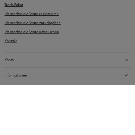
Track-Paket
Ich möchte die Ware reklamieren
Ich möchte die Ware zurückgeben
Ich möchte die Ware umtauschen
Kontakt
Konto
Informationen
Gdańska 14, 89-600 Chojnice