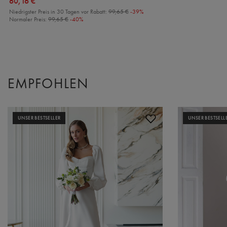
60,16 €
Niedrigster Preis in 30 Tagen vor Rabatt:
99,65 €
-39%
Normaler Preis:
99,65 €
-40%
EMPFOHLEN
UNSER BESTSELLER
UNSER BESTSELL