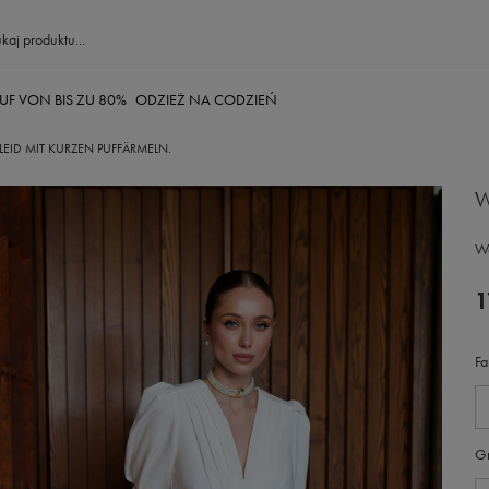
UF VON BIS ZU 80%
ODZIEŻ NA CODZIEŃ
LEID MIT KURZEN PUFFÄRMELN.
W
Wä
1
Fa
G