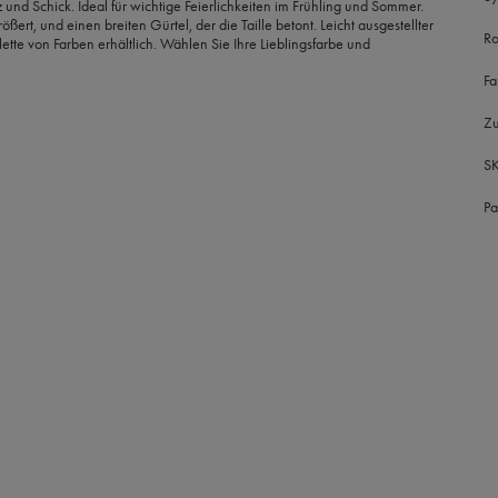
und Schick. Ideal für wichtige Feierlichkeiten im Frühling und Sommer.
rößert, und einen breiten Gürtel, der die Taille betont. Leicht ausgestellter
Ro
lette von Farben erhältlich. Wählen Sie Ihre Lieblingsfarbe und
Fa
Z
S
Pa