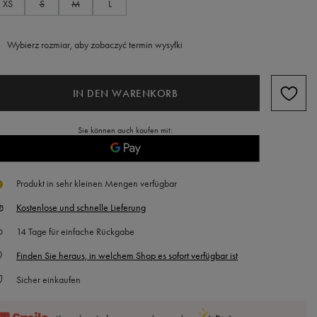
XS
S
M
L
Wybierz rozmiar, aby zobaczyć termin wysyłki
IN DEN WARENKORB
Sie können auch kaufen mit:
Produkt in sehr kleinen Mengen verfügbar
Kostenlose und schnelle Lieferung
14
Tage für einfache Rückgabe
Finden Sie heraus, in welchem Shop es sofort verfügbar ist
Sicher einkaufen