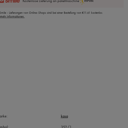
Kostenlose Lieferung an paketmaschine
Smile - Lieferungen von Online-Shops sind bei einer Bestellung von
€11.61
kostenlos
Mehr Informationen.
arke
kasa
ymbol
352/1