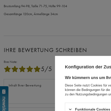
Brustumfang 94-98, Taille 71-75, Hüfte 99-104
Gesamtlänge 120cm, Ärmellänge 34cm
IHRE BEWERTUNG SCHREIBEN
Ihre Note:
Konfiguration der Z
5/5
Wir kümmern uns um Ihr
Inhalt Ihrer Bewertung
Diese Seite nutzt Cookies für v
können die Bedingungen für die 
zu den Nutzungsbedingungen un
Funktionale Cookies 