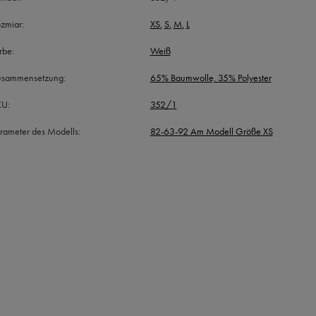
zmiar
XS
S
M
L
rbe
Weiß
usammensetzung
65% Baumwolle, 35% Polyester
KU
352/1
rameter des Modells
82-63-92 Am Modell Größe XS