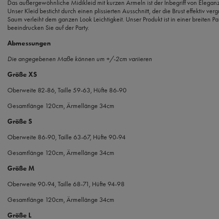
Das außergewöhnliche Midikleid mit kurzen Ärmeln ist der Inbegriff von Eleganz 
Unser Kleid besticht durch einen plissierten Ausschnitt, der die Brust effektiv verg
Saum verleiht dem ganzen Look Leichtigkeit. Unser Produkt ist in einer breiten Pa
beeindrucken Sie auf der Party.
Abmessungen
Die angegebenen Maße können um +/-2cm variieren
Größe XS
Oberweite 82-86, Taille 59-63, Hüfte 86-90
Gesamtlänge 120cm, Ärmellänge 34cm
Größe S
Oberweite 86-90, Taille 63-67, Hüfte 90-94
Gesamtlänge 120cm, Ärmellänge 34cm
Größe M
Oberweite 90-94, Taille 68-71, Hüfte 94-98
Gesamtlänge 120cm, Ärmellänge 34cm
Größe L