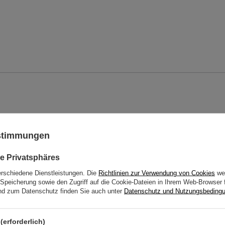
ustimmungen
e Privatsphäres
erschiedene Dienstleistungen. Die
Richtlinien zur Verwendung von Cookies
wer
Speicherung sowie den Zugriff auf die Cookie-Dateien in Ihrem Web-Browser 
d zum Datenschutz finden Sie auch unter
Datenschutz und Nutzungsbeding
(erforderlich)