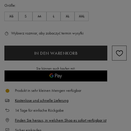
Größe
XS
S
M
L
XL
XXL
Wybierz rozmiar, aby zobaczyć termin wysyłki
IN DEN WARENKORB
Sie können auch kaufen mit:
Produkt in sehr kleinen Mengen verfügbar
Kostenlose und schnelle Lieferung
14
Tage für einfache Rückgabe
Finden Sie heraus, in welchem Shop es sofort verfügbar ist
Sicher einkaufen