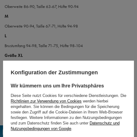
Oberweite 86-90, Taille 63-67, Hüfte 90-94
M
Oberweite 90-94, Taille 67-71, Hüfte 94-98
L
Brustumfang 94-98, Taille 71-75, Hüfte 98-104
Größe XL
Oberweite 95-100, Taille 80-84, Hüfte 108-110
Konfiguration der Zustimmungen
XXL
Oberweite 110, Taille 84-88, Hüfte 112-116
Wir kümmern uns um Ihre Privatsphäres
Diese Seite nutzt Cookies für verschiedene Dienstleistungen. Die
Richtlinien zur Verwendung von Cookies
werden hierbei
eingehalten. Sie können die Bedingungen für die Speicherung
SZCZEGÓŁY PRODUKTU
sowie den Zugriff auf die Cookie-Dateien in Ihrem Web-Browser
festlegen. Weitere Informationen zu den Nutzungsbedingungen
und zum Datenschutz finden Sie auch unter
Datenschutz und
KUNDENREZENSIONEN
(0)
Nutzungsbedingungen von Google
.