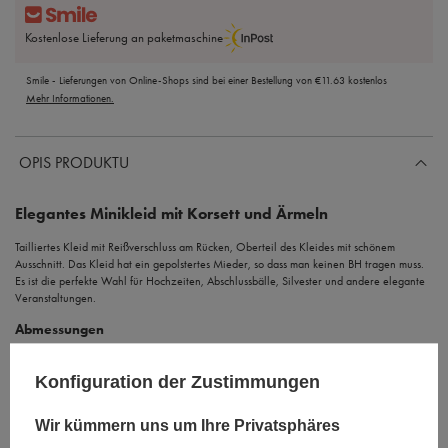
Kostenlose Lieferung an paketmaschine
Smile - Lieferungen von Online-Shops sind bei einer Bestellung von
€11.63
kostenlos
Mehr Informationen.
OPIS PRODUKTU
Elegantes Minikleid mit Korsett und Ärmeln
Tailliertes Kleid mit Reißverschluss am Rücken, Oberteil des Kleides mit schönem
Ausschnitt. Das Kleid hat ein gepolstertes Mieder, so dass man keinen BH tragen muss.
Es ist die perfekte Wahl für Hochzeiten, Abschlussbälle, Silvester und andere elegante
Veranstaltungen.
Abmessungen
Die angegebenen Maße können um +/-2cm variieren
Konfiguration der Zustimmungen
Größe XS
Oberweite 77-80, Taille 61-64, Hüfte 87-90
Wir kümmern uns um Ihre Privatsphäres