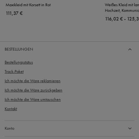
Maxikleid mit Korsett in Rot
Weißes Kleid mit la
Hochzeit, Kommunio
111,37 €
ab
116,02 €
-
bis
125,3
BESTELLUNGEN
Bestellungsstatus
Track-Paket
Ich möchte die Ware reklamieren
Ich möchte die Ware zurückgeben
Ich möchte die Ware umtauschen
Kontakt
Konto