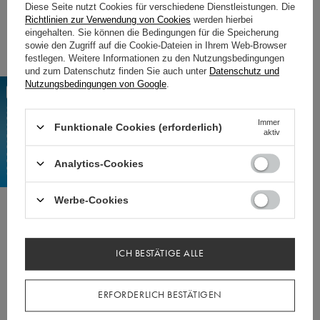
Größe S
Diese Seite nutzt Cookies für verschiedene Dienstleistungen. Die
Richtlinien zur Verwendung von Cookies
werden hierbei
Oberweite 82-85, Taille 66-69, Hüfte 92-95
eingehalten. Sie können die Bedingungen für die Speicherung
sowie den Zugriff auf die Cookie-Dateien in Ihrem Web-Browser
Größe M
festlegen. Weitere Informationen zu den Nutzungsbedingungen
und zum Datenschutz finden Sie auch unter
Datenschutz und
Oberweite 86-89, Taille 70-74, Hüfte 96-98
Nutzungsbedingungen von Google
.
Größe L
Brustumfang 90-93, Taille 74-77, Hüfte 99-104
Immer
Funktionale Cookies (erforderlich)
aktiv
Länge des Oberteils 28 cm
Analytics-Cookies
rocklänge 47cm
Werbe-Cookies
SZCZEGÓŁY PRODUKTU
ICH BESTÄTIGE ALLE
KUNDENREZENSIONEN
(0)
ERFORDERLICH BESTÄTIGEN
SIEHE AUCH