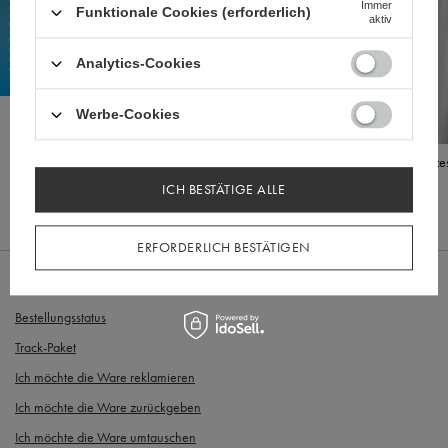
Immer
Funktionale Cookies (erforderlich)
aktiv
Analytics-Cookies
Werbe-Cookies
Elegantes Midikleid mit offenen Schultern - weiß
Elegantes schwarzes
Rüschenbesatz
129,97 €
ICH BESTÄTIGE ALLE
64,87 €
ERFORDERLICH BESTÄTIGEN
BESTELLUNGEN
Bestellungsstatus
Track-Paket
Ich möchte die Ware reklamieren
Ich möchte die Ware zurückgeben
Ich möchte die Ware umtauschen