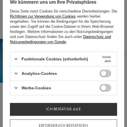
Wir kümmern uns um Ihre Privatsphäres
WIR IN UNSEREM SORTIMENT NICHT
HABEN?
Diese Seite nutzt Cookies für verschiedene Dienstleistungen. Die
Richtlinien zur Verwendung von Cookies
werden hierbei
eingehalten. Sie können die Bedingungen für die Speicherung
Wenn Sie ein Produkt in unserem Angebot nicht gefunden haben und es in unserem
sowie den Zugriff auf die Cookie-Dateien in Ihrem Web-Browser
Shop kaufen möchten, können Sie ein spezielles Formular verwenden und uns eine
festlegen. Weitere Informationen zu den Nutzungsbedingungen
Beschreibung des gesuchten Artikels schicken. Um das zu können, müssen Sie
und zum Datenschutz finden Sie auch unter
Datenschutz und
eingeloggen
.
Nutzungsbedingungen von Google
.
Immer
Funktionale Cookies (erforderlich)
aktiv
BESTELLUNGEN
Analytics-Cookies
Bestellungsstatus
Track-Paket
Werbe-Cookies
Ich möchte die Ware reklamieren
Ich möchte die Ware zurückgeben
Ich möchte die Ware umtauschen
ICH BESTÄTIGE ALLE
Kontakt
ERFORDERLICH BESTÄTIGEN