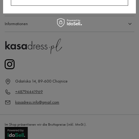
Konto
Informationen
Gdańska 14, 89-600 Chojnice
+48794441969
kasadress.info@gmail.com
Im Shop präsentieren wir die Bruttopreise (inkl. MwSt.).